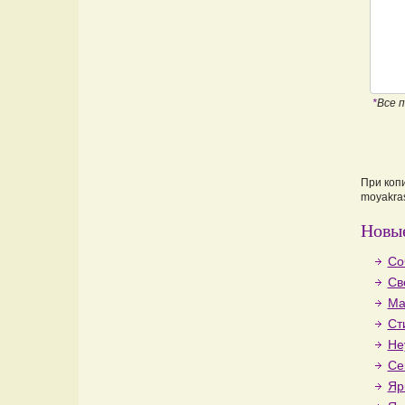
*
Все 
При коп
moyakras
Новые
Со
Св
Ма
Ст
Не
Се
Яр