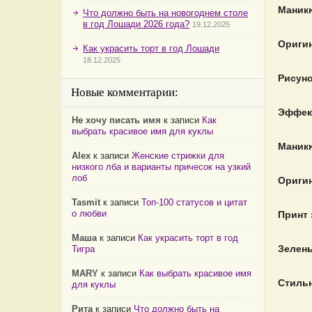
Маникю
Что должно быть на новогоднем столе
в год Лошади 2026 года?
19.12.2025
Оригин
Как украсить торт в год Лошади
18.12.2025
Рисуно
Новые комментарии:
Эффект
Не хочу писать имя
к записи
Как
выбрать красивое имя для куклы
Маникю
Alex
к записи
Женские стрижки для
низкого лба и варианты причесок на узкий
лоб
Оригин
Tasmit
к записи
Топ-100 статусов и цитат
о любви
Принт 
Маша
к записи
Как украсить торт в год
Зелен
Тигра
MARY
к записи
Как выбрать красивое имя
Стиль
для куклы
Рита
к записи
Что должно быть на