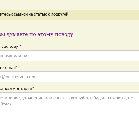
тесь ссылкой на статью с подругой:
вы думаете по этому поводу:
 вас зовут
*
:
 e-mail
*
:
ст комментария
*
: