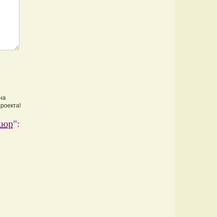
на
проекта!
кюр
":