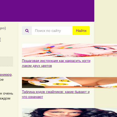
ео)
Поиск
Найти
по
и
сайту
Пошаговая инструкция как накрасить ногти
лаком двух цветов
аникюр
.
ое
Таблица кодов смайликов: какие бывают и
н очень
что означают
каждом