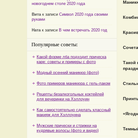
Маникю
новогоднем столе 2020 года
Вита
к записи
Символ 2020 года своими
Комби
руками
Ната
к записи
В чем встречать 2020 год
Красив
Популярные советы:
Сочета
Какой форме лба подходит прическа
каре: советы и примеры с фото
Такой 
празд
Модный осенний маникюр (фото)
Фото примеров маникюра с гель-лаком
Стиль
Рецепты безалкогольных коктейлей
Принты
для вечеринки на Хэллоуин
Как самостоятельно сделать классный
«Ягод
макияж для Хэллоуина
Мужские прически и стрижки на
Темны
кудрявые волосы (фото и видео)