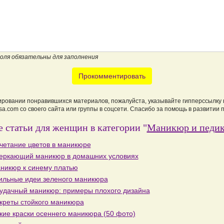
поля обязательны для заполнения
Прокомментировать
ировании понравившихся материалов, пожалуйста, указывайте гипперссылку 
a.com со своего сайта или группы в соцсети. Спасибо за помощь в развитии 
 статьи для женщин в категории "
Маникюр и педи
четание цветов в маникюре
еркающий маникюр в домашних условиях
никюр к синему платью
ильные идеи зеленого маникюра
удачный маникюр: примеры плохого дизайна
креты стойкого маникюра
кие краски осеннего маникюра (50 фото)