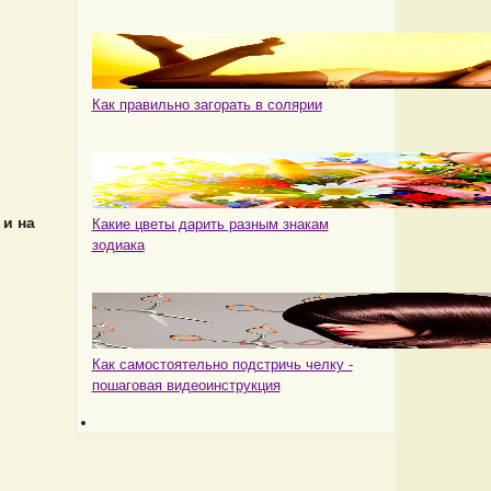
Как правильно загорать в солярии
 и на
Какие цветы дарить разным знакам
зодиака
Как самостоятельно подстричь челку -
пошаговая видеоинструкция