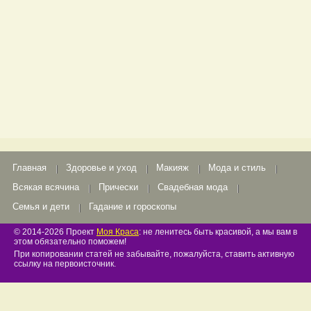
Главная
Здоровье и уход
Макияж
Мода и стиль
Всякая всячина
Прически
Свадебная мода
Семья и дети
Гадание и гороскопы
© 2014-2026 Проект
Моя Краса
: не ленитесь быть красивой, а мы вам в
этом обязательно поможем!
При копировании статей не забывайте, пожалуйста, ставить активную
ссылку на первоисточник.