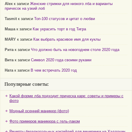
Alex
к записи
Женские стрижки для низкого лба и варианты
причесок на узкий лоб
Tasmit
к записи
Топ-100 статусов и цитат о любви
Маша
к записи
Как украсить торт в год Тигра
MARY
к записи
Как выбрать красивое имя для куклы
Рита
к записи
Что должно быть на новогоднем столе 2020 года
Вита
к записи
Символ 2020 года своими руками
Ната
к записи
В чем встречать 2020 год
Популярные советы:
Какой форме лба подходит прическа каре: советы и примеры с
фото
Модный осенний маникюр (фото)
Фото примеров маникюра с гель-лаком
Рецепты безалкогольных коктейлей для вечеринки на Хэллоуин