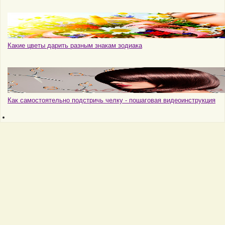
Какие цветы дарить разным знакам зодиака
Как самостоятельно подстричь челку - пошаговая видеоинструкция