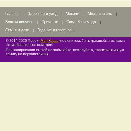
Главная
Здоровье и уход
Макияж
Мода и стиль
Всякая всячина
Прически
Свадебная мода
Семья и дети
Гадание и гороскопы
© 2014-2026 Проект
Моя Краса
: не ленитесь быть красивой, а мы вам в
этом обязательно поможем!
При копировании статей не забывайте, пожалуйста, ставить активную
ссылку на первоисточник.