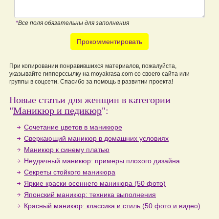
*
Все поля обязательны для заполнения
Прокомментировать
При копировании понравившихся материалов, пожалуйста,
указывайте гипперссылку на moyakrasa.com со своего сайта или
группы в соцсети. Спасибо за помощь в развитии проекта!
Новые статьи для женщин в категории
"
Маникюр и педикюр
":
Сочетание цветов в маникюре
Сверкающий маникюр в домашних условиях
Маникюр к синему платью
Неудачный маникюр: примеры плохого дизайна
Секреты стойкого маникюра
Яркие краски осеннего маникюра (50 фото)
Японский маникюр: техника выполнения
Красный маникюр: классика и стиль (50 фото и видео)