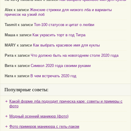
Alex
к записи
Женские стрижки для низкого лба и варианты
причесок на узкий лоб
Tasmit
к записи
Топ-100 статусов и цитат о любви
Маша
к записи
Как украсить торт в год Тигра
MARY
к записи
Как выбрать красивое имя для куклы
Рита
к записи
Что должно быть на новогоднем столе 2020 года
Вита
к записи
Символ 2020 года своими руками
Ната
к записи
В чем встречать 2020 год
Популярные советы:
Какой форме лба подходит прическа каре: советы и примеры с
фото
Модный осенний маникюр (фото)
Фото примеров маникюра с гель-лаком