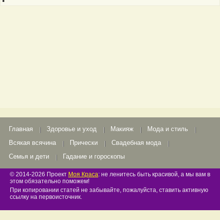
Главная
Здоровье и уход
Макияж
Мода и стиль
Всякая всячина
Прически
Свадебная мода
Семья и дети
Гадание и гороскопы
© 2014-2026 Проект
Моя Краса
: не ленитесь быть красивой, а мы вам в
этом обязательно поможем!
При копировании статей не забывайте, пожалуйста, ставить активную
ссылку на первоисточник.