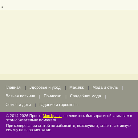
Главная
Здоровье и уход
Макияж
Мода и стиль
Всякая всячина
Прически
Свадебная мода
Семья и дети
Гадание и гороскопы
© 2014-2026 Проект
Моя Краса
: не ленитесь быть красивой, а мы вам в
этом обязательно поможем!
При копировании статей не забывайте, пожалуйста, ставить активную
ссылку на первоисточник.