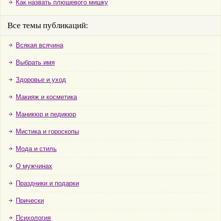
Как назвать плюшевого мишку
Все темы публикаций:
Всякая всячина
Выбрать имя
Здоровье и уход
Макияж и косметика
Маникюр и педикюр
Мистика и гороскопы
Мода и стиль
О мужчинах
Праздники и подарки
Прически
Психология