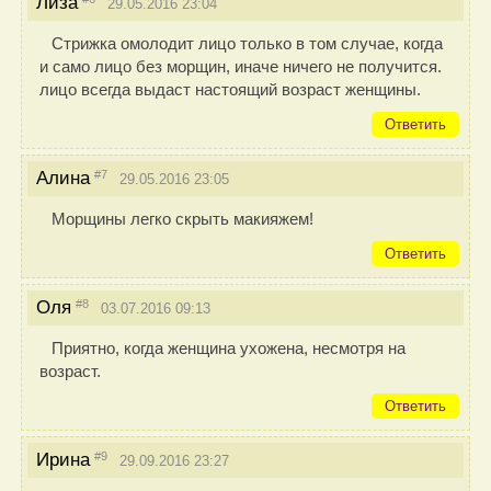
Лиза
29.05.2016 23:04
Стрижка омолодит лицо только в том случае, когда
и само лицо без морщин, иначе ничего не получится.
лицо всегда выдаст настоящий возраст женщины.
Ответить
#7
Алина
29.05.2016 23:05
Морщины легко скрыть макияжем!
Ответить
#8
Оля
03.07.2016 09:13
Приятно, когда женщина ухожена, несмотря на
возраст.
Ответить
#9
Ирина
29.09.2016 23:27