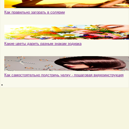
Как правильно загорать в солярии
Какие цветы дарить разным знакам зодиака
Как самостоятельно подстричь челку - пошаговая видеоинструкция