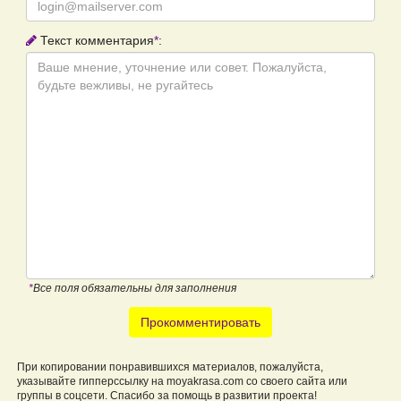
Текст комментария
*
:
*
Все поля обязательны для заполнения
Прокомментировать
При копировании понравившихся материалов, пожалуйста,
указывайте гипперссылку на moyakrasa.com со своего сайта или
группы в соцсети. Спасибо за помощь в развитии проекта!