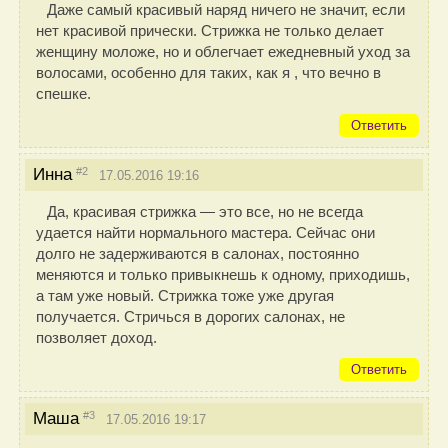
Даже самый красивый наряд ничего не значит, если
нет красивой прически. Стрижка не только делает
женщину моложе, но и облегчает ежедневный уход за
волосами, особенно для таких, как я , что вечно в
спешке.
Ответить
#2
Инна
17.05.2016 19:16
Да, красивая стрижка — это все, но не всегда
удается найти нормального мастера. Сейчас они
долго не задерживаются в салонах, постоянно
меняются и только привыкнешь к одному, приходишь,
а там уже новый. Стрижка тоже уже другая
получается. Стричься в дорогих салонах, не
позволяет доход.
Ответить
#3
Маша
17.05.2016 19:17