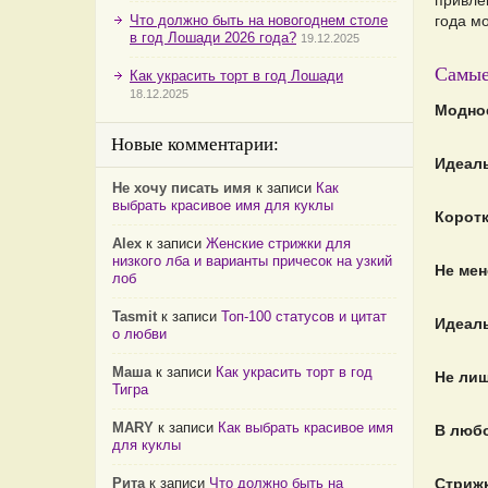
привле
Что должно быть на новогоднем столе
года м
в год Лошади 2026 года?
19.12.2025
Самые
Как украсить торт в год Лошади
18.12.2025
Модно
Новые комментарии:
Идеаль
Не хочу писать имя
к записи
Как
выбрать красивое имя для куклы
Корот
Alex
к записи
Женские стрижки для
низкого лба и варианты причесок на узкий
Не мен
лоб
Tasmit
к записи
Топ-100 статусов и цитат
Идеаль
о любви
Маша
к записи
Как украсить торт в год
Не ли
Тигра
MARY
к записи
Как выбрать красивое имя
В любо
для куклы
Рита
к записи
Что должно быть на
Стрижк