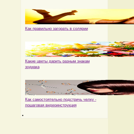
Как правильно загорать в солярии
Какие цветы дарить разным знакам
зодиака
Как самостоятельно подстричь челку -
пошаговая видеоинструкция