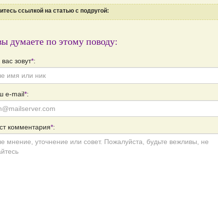
тесь ссылкой на статью с подругой:
вы думаете по этому поводу:
 вас зовут
*
:
 e-mail
*
:
ст комментария
*
: