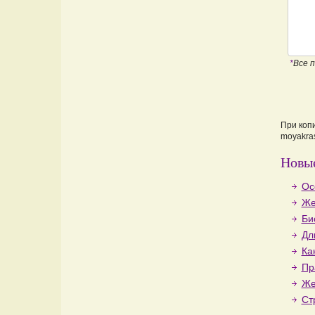
*
Все 
При коп
moyakras
Новые
Ос
Же
Би
Дл
Ка
Пр
Же
Ст