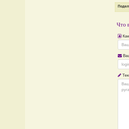
Подели
Что 
Как
Ваш
Тек