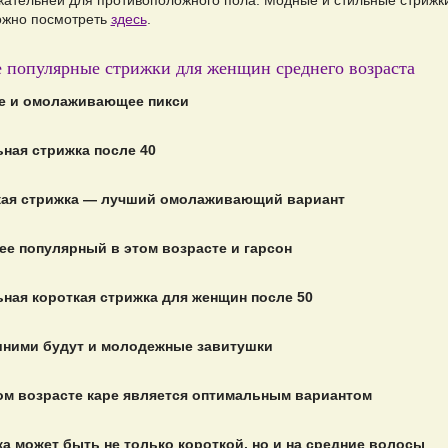
кательней для противоположного пола. Модные и стильные стрижк
ожно посмотреть
здесь
.
 популярные стрижки для женщин среднего возраста
е и омолаживающее пикси
ная стрижка после 40
кая стрижка — лучший омолаживающий вариант
ее популярный в этом возрасте и гарсон
ная короткая стрижка для женщин после 50
шними будут и молодежные завитушки
м возрасте каре является оптимальным вариантом
а может быть не только короткой, но и на средние волосы