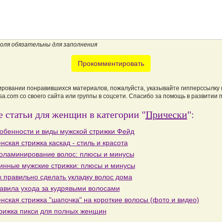
поля обязательны для заполнения
Прокомментировать
ировании понравившихся материалов, пожалуйста, указывайте гипперссылку 
a.com со своего сайта или группы в соцсети. Спасибо за помощь в развитии 
 статьи для женщин в категории "
Прически
":
обенности и виды мужской стрижки Фейд
нская стрижка каскад - стиль и красота
оламинирование волос: плюсы и минусы
инные мужские стрижки: плюсы и минусы
к правильно сделать укладку волос дома
авила ухода за кудрявыми волосами
нская стрижка "шапочка" на короткие волосы (фото и видео)
рижка пикси для полных женщин