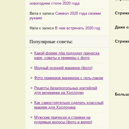
новогоднем столе 2020 года
Стрижк
Вита
к записи
Символ 2020 года своими
руками
Даже с
Ната
к записи
В чем встречать 2020 год
Популярные советы:
Стрижк
Какой форме лба подходит прическа
каре: советы и примеры с фото
Модный осенний маникюр (фото)
Фото примеров маникюра с гель-лаком
Рецепты безалкогольных коктейлей
для вечеринки на Хэллоуин
Больш
Как самостоятельно сделать классный
макияж для Хэллоуина
Мужские прически и стрижки на
кудрявые волосы (фото и видео)