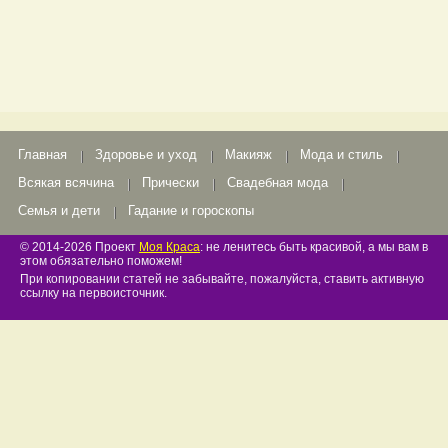
Главная
Здоровье и уход
Макияж
Мода и стиль
Всякая всячина
Прически
Свадебная мода
Семья и дети
Гадание и гороскопы
© 2014-2026 Проект
Моя Краса
: не ленитесь быть красивой, а мы вам в
этом обязательно поможем!
При копировании статей не забывайте, пожалуйста, ставить активную
ссылку на первоисточник.