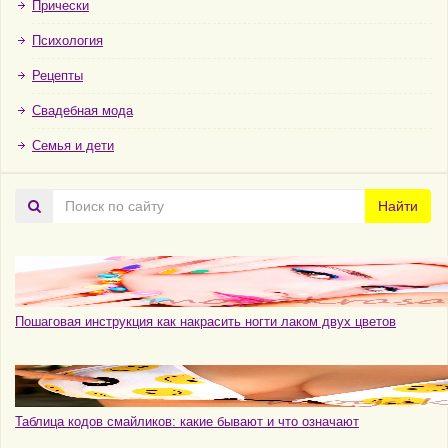
Прически
Психология
Рецепты
Свадебная мода
Семья и дети
Поиск
Найти
по
сайту
Пошаговая инструкция как накрасить ногти лаком двух цветов
Таблица кодов смайликов: какие бывают и что означают