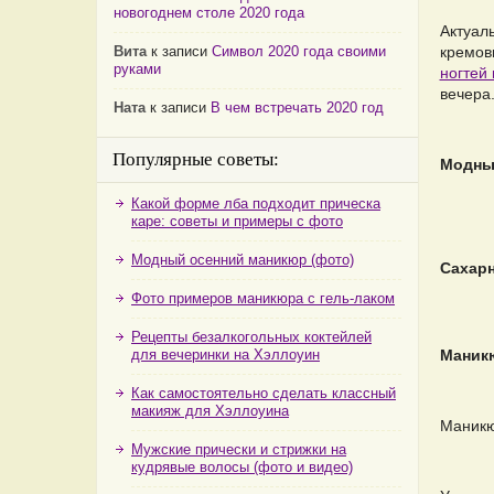
новогоднем столе 2020 года
Актуал
Вита
к записи
Символ 2020 года своими
кремов
руками
ногтей
вечера
Ната
к записи
В чем встречать 2020 год
Популярные советы:
Модный
Какой форме лба подходит прическа
каре: советы и примеры с фото
Модный осенний маникюр (фото)
Сахарн
Фото примеров маникюра с гель-лаком
Рецепты безалкогольных коктейлей
для вечеринки на Хэллоуин
Маникю
Как самостоятельно сделать классный
макияж для Хэллоуина
Маникю
Мужские прически и стрижки на
кудрявые волосы (фото и видео)