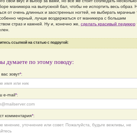
го свой вкус и выбор за вами, но все же стоит соблюдать нескольк
боре маникюра на выпускной бал, чтобы не испортить весь образ. 
ться от очень длинных и заостренных ногтей, не выбирать мрачные 
особенно черный, лучше воздержаться от маникюра с большим
твом страз и камней. Ну и, конечно же,
сделать красивый педикюр
елен.
тесь ссылкой на статью с подругой:
вы думаете по этому поводу:
 вас зовут
*
:
 e-mail
*
:
ст комментария
*
: