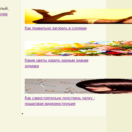
алый,
ытие
Как правильно загорать в солярии
Какие цветы дарить разным знакам
зодиака
Как самостоятельно подстричь челку -
пошаговая видеоинструкция