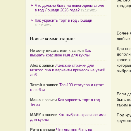
белого 
Что должно быть на новогоднем столе
традиц
в год Лошади 2026 года?
19.12.2025
Как украсить торт в год Лошади
18.12.2025
Более 
Новые комментарии:
любые 
Для со
Не хочу писать имя
к записи
Как
дополн
выбрать красивое имя для куклы
красив
которы
Alex
к записи
Женские стрижки для
низкого лба и варианты причесок на узкий
выбран
лоб
Tasmit
к записи
Топ-100 статусов и цитат
о любви
Если д
быть п
Маша
к записи
Как украсить торт в год
Тигра
таким 
MARY
к записи
Как выбрать красивое имя
Под кр
для куклы
кружев
Рита
к записи
Что должно быть на