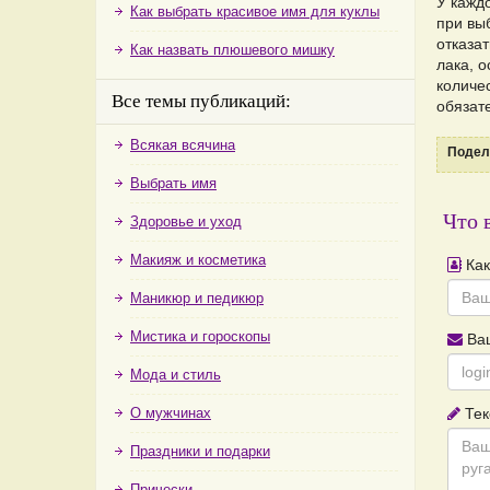
У каждо
Как выбрать красивое имя для куклы
при вы
отказа
Как назвать плюшевого мишку
лака, 
количес
Все темы публикаций:
обязат
Всякая всячина
Подели
Выбрать имя
Что 
Здоровье и уход
Макияж и косметика
Как
Маникюр и педикюр
Мистика и гороскопы
Ваш
Мода и стиль
О мужчинах
Тек
Праздники и подарки
Прически