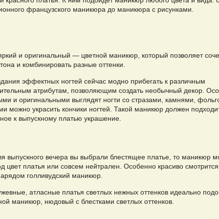
и красного платья. К ним подойдет маникюр любого цвета и вида: 
ионного французского маникюра до маникюра с рисунками.
яркий и оригинальный — цветной маникюр, который позволяет соче
тона и комбинировать разные оттенки.
здания эффектных ногтей сейчас модно прибегать к различным
ительным атрибутам, позволяющим создать необычный декор. Ос
ыми и оригинальными выглядят ногти со стразами, камнями, фольг
ми можно украсить кончики ногтей. Такой маникюр должен подходи
ное к выпускному платью украшение.
ля выпускного вечера вы выбрали блестящее платье, то маникюр м
од цвет платья или совсем нейтрален. Особенно красиво смотрится
нарядом голливудский маникюр.
ужевные, атласные платья светлых нежных оттенков идеально подо
ной маникюр, нюдовый с блестками светлых оттенков.