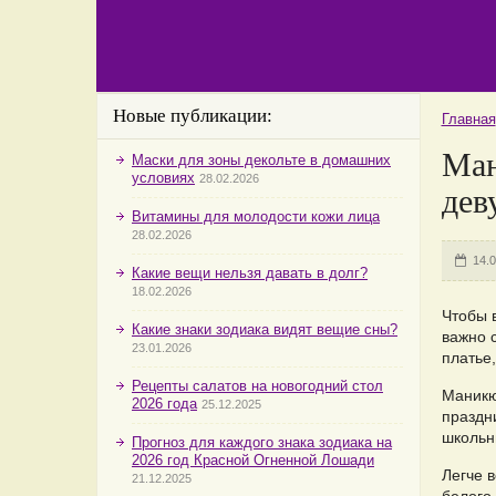
Новые публикации:
Главная
Ман
Маски для зоны декольте в домашних
условиях
28.02.2026
дев
Витамины для молодости кожи лица
28.02.2026
14.
Какие вещи нельзя давать в долг?
18.02.2026
Чтобы 
Какие знаки зодиака видят вещие сны?
важно 
23.01.2026
платье,
Рецепты салатов на новогодний стол
Маникю
2026 года
25.12.2025
праздни
школьн
Прогноз для каждого знака зодиака на
2026 год Красной Огненной Лошади
Легче 
21.12.2025