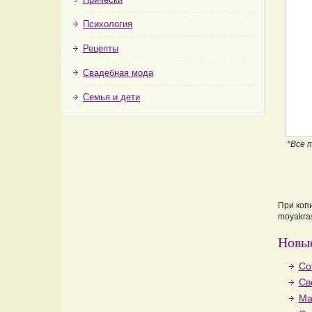
Психология
Рецепты
Свадебная мода
Семья и дети
*
Все 
При коп
moyakras
Новые
Со
Св
Ма