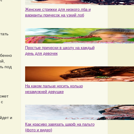
от
Женские стрижки для низкого лба и
варианты причесок на узкий лоб
тать
Простые прически в школу на каждый
день для девочек
обенно
ой,
ть под
На каком пальце носить кольцо
незамужней девушке
ожет
 с
йдет и
Как красиво завязать шарф на пальто
(фото и видео)