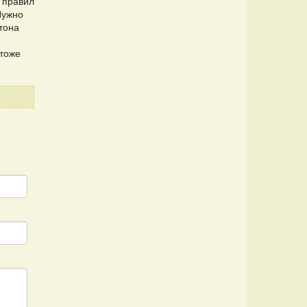
о правил
Нужно
тона
тоже