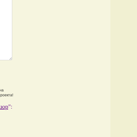
на
проекта!
кюр
":