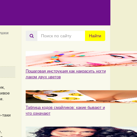
ушки
Поиск
Найти
по
сайту
Пошаговая инструкция как накрасить ногти
лаком двух цветов
ик,
сивое
м.
Таблица кодов смайликов: какие бывают и
что означают
-таки
,