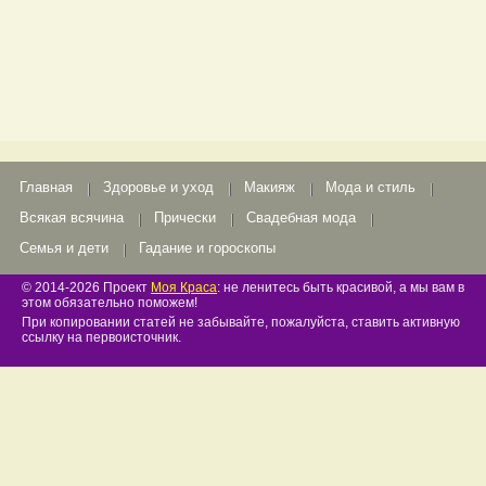
Главная
Здоровье и уход
Макияж
Мода и стиль
Всякая всячина
Прически
Свадебная мода
Семья и дети
Гадание и гороскопы
© 2014-2026 Проект
Моя Краса
: не ленитесь быть красивой, а мы вам в
этом обязательно поможем!
При копировании статей не забывайте, пожалуйста, ставить активную
ссылку на первоисточник.