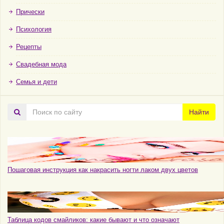
Прически
Психология
Рецепты
Свадебная мода
Семья и дети
Поиск
Найти
по
сайту
Пошаговая инструкция как накрасить ногти лаком двух цветов
Таблица кодов смайликов: какие бывают и что означают