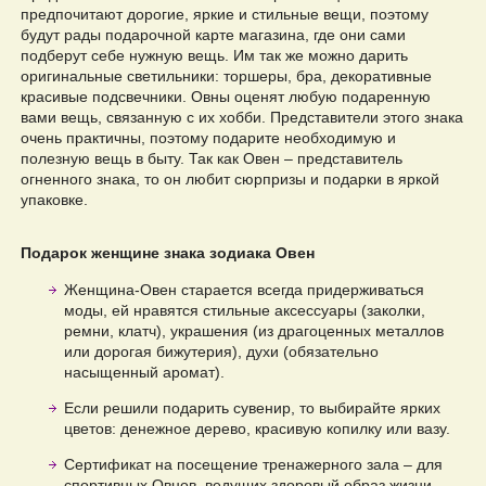
предпочитают дорогие, яркие и стильные вещи, поэтому
будут рады подарочной карте магазина, где они сами
подберут себе нужную вещь. Им так же можно дарить
оригинальные светильники: торшеры, бра, декоративные
красивые подсвечники. Овны оценят любую подаренную
вами вещь, связанную с их хобби. Представители этого знака
очень практичны, поэтому подарите необходимую и
полезную вещь в быту. Так как Овен – представитель
огненного знака, то он любит сюрпризы и подарки в яркой
упаковке.
Подарок женщине знака зодиака Овен
Женщина-Овен старается всегда придерживаться
моды, ей нравятся стильные аксессуары (заколки,
ремни, клатч), украшения (из драгоценных металлов
или дорогая бижутерия), духи (обязательно
насыщенный аромат).
Если решили подарить сувенир, то выбирайте ярких
цветов: денежное дерево, красивую копилку или вазу.
Сертификат на посещение тренажерного зала – для
спортивных Овнов, ведущих здоровый образ жизни.