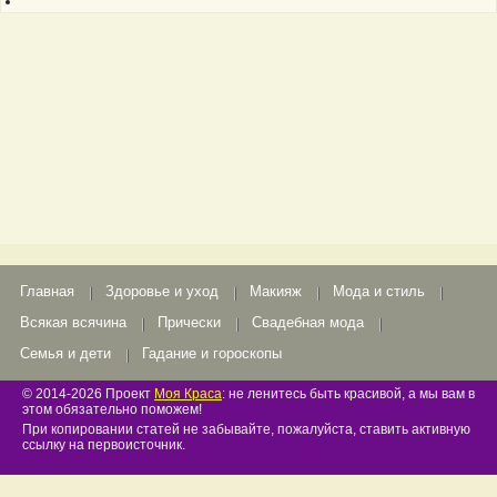
Главная
Здоровье и уход
Макияж
Мода и стиль
Всякая всячина
Прически
Свадебная мода
Семья и дети
Гадание и гороскопы
© 2014-2026 Проект
Моя Краса
: не ленитесь быть красивой, а мы вам в
этом обязательно поможем!
При копировании статей не забывайте, пожалуйста, ставить активную
ссылку на первоисточник.