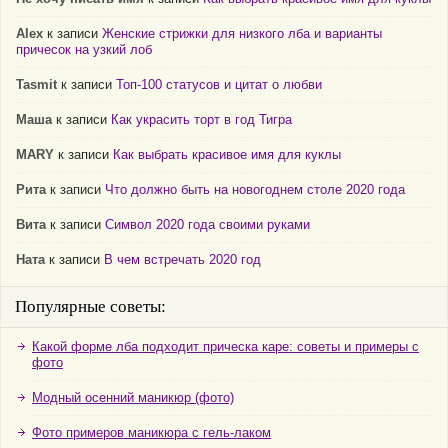
Alex
к записи
Женские стрижки для низкого лба и варианты
причесок на узкий лоб
Tasmit
к записи
Топ-100 статусов и цитат о любви
Маша
к записи
Как украсить торт в год Тигра
MARY
к записи
Как выбрать красивое имя для куклы
Рита
к записи
Что должно быть на новогоднем столе 2020 года
Вита
к записи
Символ 2020 года своими руками
Ната
к записи
В чем встречать 2020 год
Популярные советы:
Какой форме лба подходит прическа каре: советы и примеры с
фото
Модный осенний маникюр (фото)
Фото примеров маникюра с гель-лаком