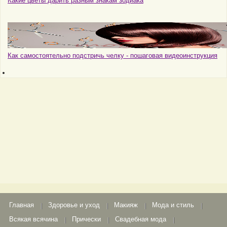
Какие цветы дарить разным знакам зодиака
Как самостоятельно подстричь челку - пошаговая видеоинструкция
Главная
Здоровье и уход
Макияж
Мода и стиль
Всякая всячина
Прически
Свадебная мода