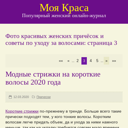
Моя Краса
Популярный женский онлайн-журнал
Фото красивых женских причёсок и
советы по уходу за волосами: страница 3
««
«
2
4
5
»
»»
...
3
...
Модные стрижки на короткие
волосы 2020 года
12.03.2020
Прически
Короткие стрижки
по-прежнему в тренде. Больше всего такие
прически подходят тем, у кого тонкие волосы. Коротким
волосам легче придать объем, да и ухода за ними намного
меньше, так как на укладку требуется совсем мало времени.