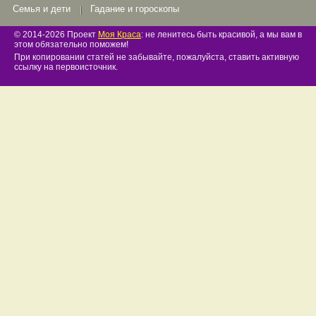
Семья и дети
Гадание и гороскопы
© 2014-2026 Проект
Моя Краса
: не ленитесь быть красивой, а мы вам в
этом обязательно поможем!
При копировании статей не забывайте, пожалуйста, ставить активную
ссылку на первоисточник.