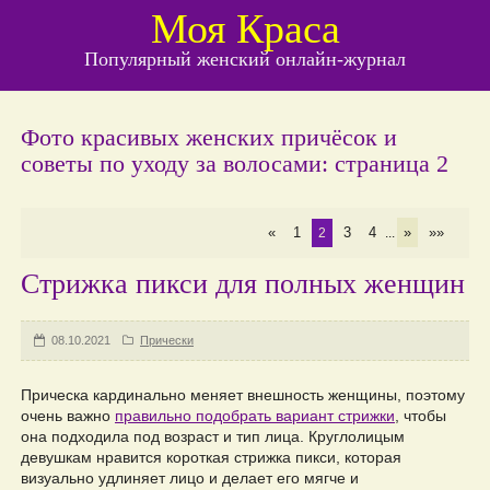
Моя Краса
Популярный женский онлайн-журнал
Фото красивых женских причёсок и
советы по уходу за волосами: страница 2
«
1
3
4
»
»»
2
...
Стрижка пикси для полных женщин
08.10.2021
Прически
Прическа кардинально меняет внешность женщины, поэтому
очень важно
правильно подобрать вариант стрижки
, чтобы
она подходила под возраст и тип лица. Круглолицым
девушкам нравится короткая стрижка пикси, которая
визуально удлиняет лицо и делает его мягче и