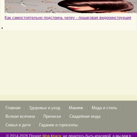
Как самостоятельно подстричь челку - пошаговая видеоинструкция
Главная
Здоровье и уход
Макияж
Мода и стиль
Всякая всячина
Прически
Свадебная мода
Семья и дети
Гадание и гороскопы
© 2014-2026 Проект
Моя Краса
: не ленитесь быть красивой, а мы вам в