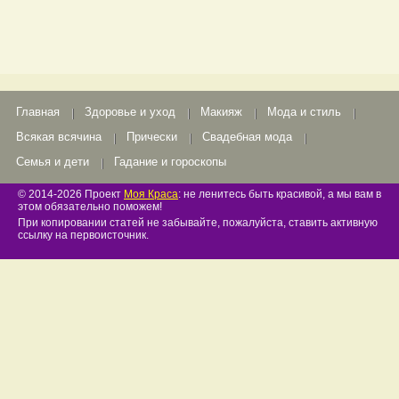
Главная
Здоровье и уход
Макияж
Мода и стиль
Всякая всячина
Прически
Свадебная мода
Семья и дети
Гадание и гороскопы
© 2014-2026 Проект
Моя Краса
: не ленитесь быть красивой, а мы вам в
этом обязательно поможем!
При копировании статей не забывайте, пожалуйста, ставить активную
ссылку на первоисточник.