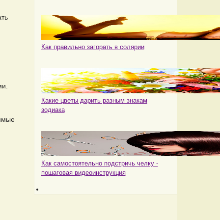
ать
Как правильно загорать в солярии
ми.
Какие цветы дарить разным знакам
зодиака
рямые
Как самостоятельно подстричь челку -
пошаговая видеоинструкция