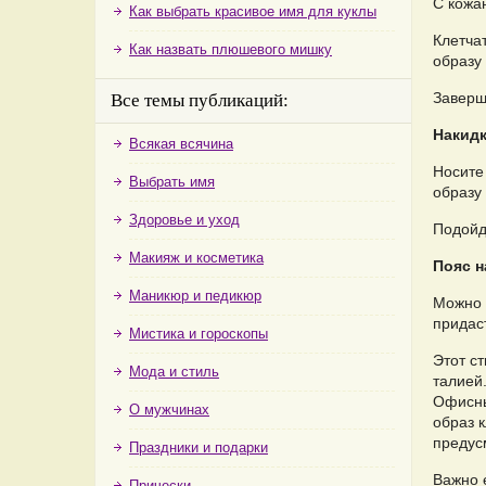
С кожа
Как выбрать красивое имя для куклы
Клетча
Как назвать плюшевого мишку
образу 
Заверш
Все темы публикаций:
Накид
Всякая всячина
Носите
Выбрать имя
образу
Здоровье и уход
Подойд
Макияж и косметика
Пояс н
Маникюр и педикюр
Можно 
придаст
Мистика и гороскопы
Этот с
Мода и стиль
талией.
Офисны
О мужчинах
образ 
предус
Праздники и подарки
Важно 
Прически