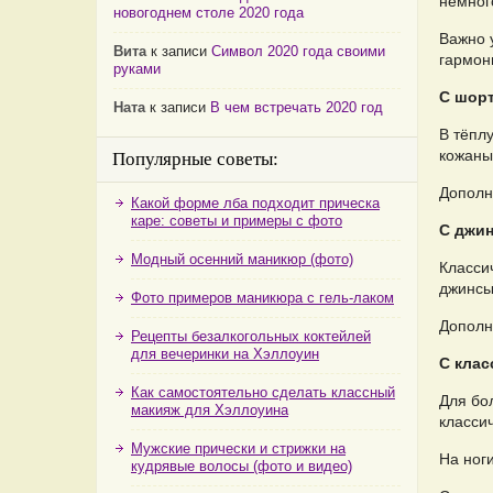
немног
новогоднем столе 2020 года
Важно 
Вита
к записи
Символ 2020 года своими
гармон
руками
С шор
Ната
к записи
В чем встречать 2020 год
В тёпл
кожаны
Популярные советы:
Дополн
Какой форме лба подходит прическа
каре: советы и примеры с фото
С джи
Модный осенний маникюр (фото)
Класси
джинсы
Фото примеров маникюра с гель-лаком
Дополн
Рецепты безалкогольных коктейлей
для вечеринки на Хэллоуин
С кла
Как самостоятельно сделать классный
Для бо
макияж для Хэллоуина
класси
Мужские прически и стрижки на
На ног
кудрявые волосы (фото и видео)