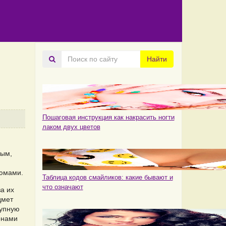
Поиск
Найти
по
сайту
Пошаговая инструкция как накрасить ногти
лаком двух цветов
ным,
тюмами.
Таблица кодов смайликов: какие бывают и
что означают
а их
дмет
рупную
онами