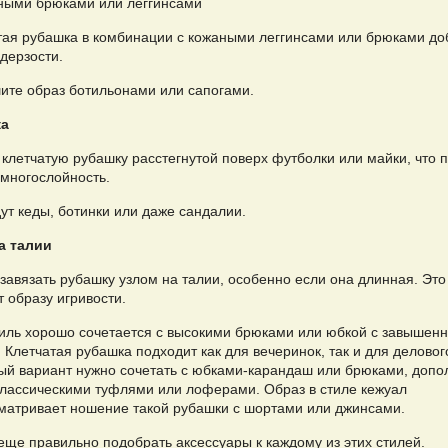
ными брюками или леггинсами
тая рубашка в комбинации с кожаными леггинсами или брюками до
дерзости.
ите образ ботильонами или сапогами.
ка
 клетчатую рубашку расстегнутой поверх футболки или майки, что 
 многослойность.
ут кеды, ботинки или даже сандалии.
а талии
завязать рубашку узлом на талии, особенно если она длинная. Это
 образу игривости.
тиль хорошо сочетается с высокими брюками или юбкой с завышен
 Клетчатая рубашка подходит как для вечеринок, так и для деловог
й вариант нужно сочетать с юбками-карандаш или брюками, допо
классическими туфлями или лоферами. Образ в стиле кежуал
матривает ношение такой рубашки с шортами или джинсами.
еще правильно подобрать аксессуары к каждому из этих стилей.