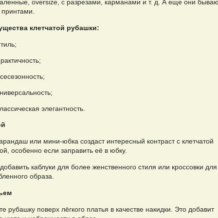
ленные, oversize, с разрезами, карманами и т. д. А еще они бываю
 принтами.
щества клетчатой рубашки:
тиль;
рактичность;
сесезонность;
ниверсальность;
лассическая элегантность.
ой
арандаш или мини-юбка создаст интересный контраст с клетчатой
й, особенно если заправить её в юбку.
добавить каблуки для более женственного стиля или кроссовки для
бленного образа.
ьем
е рубашку поверх лёгкого платья в качестве накидки. Это добавит