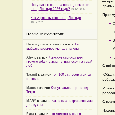
— прита
Что должно быть на новогоднем столе
яркими
в год Лошади 2026 года?
19.12.2025
Преиму
Как украсить торт в год Лошади
18.12.2025
С
П
Новые комментарии:
В
Не хочу писать имя
к записи
Как
выбрать красивое имя для куклы
У
К
Alex
к записи
Женские стрижки для
низкого лба и варианты причесок на узкий
лоб
С юбк
Юбка-к
Tasmit
к записи
Топ-100 статусов и цитат
о любви
рубашко
Маша
к записи
Как украсить торт в год
Можно 
Тигра
рассла
MARY
к записи
Как выбрать красивое имя
С плат
для куклы
Наденьт
Рита
к записи
Что должно быть на