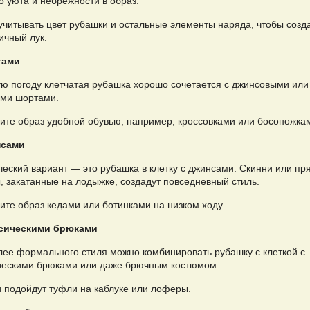
о уюта и небрежности в образ.
учитывать цвет рубашки и остальные элементы наряда, чтобы созд
ичный лук.
тами
ую погоду клетчатая рубашка хорошо сочетается с джинсовыми или
ми шортами.
ите образ удобной обувью, например, кроссовками или босоножка
нсами
ческий вариант — это рубашка в клетку с джинсами. Скинни или п
, закатанные на лодыжке, создадут повседневный стиль.
ите образ кедами или ботинками на низком ходу.
ссическими брюками
лее формального стиля можно комбинировать рубашку с клеткой с
ческими брюками или даже брючным костюмом.
и подойдут туфли на каблуке или лоферы.