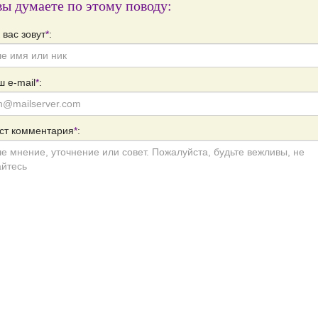
вы думаете по этому поводу:
 вас зовут
*
:
 e-mail
*
:
ст комментария
*
: