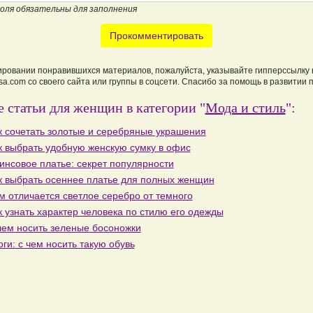
поля обязательны для заполнения
Прокомментировать
ировании понравившихся материалов, пожалуйста, указывайте гипперссылку 
a.com со своего сайта или группы в соцсети. Спасибо за помощь в развитии 
 статьи для женщин в категории "
Мода и стиль
":
к сочетать золотые и серебряные украшения
к выбрать удобную женскую сумку в офис
инсовое платье: секрет популярности
к выбрать осеннее платье для полных женщин
м отличается светлое серебро от темного
к узнать характер человека по стилю его одежды
чем носить зеленые босоножки
оги: с чем носить такую обувь