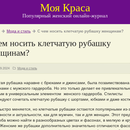
Моя Краса
Популярный женский онлайн-журнал
Мода и стиль
С чем носить клетчатую рубашку женщинам?
ем носить клетчатую рубашку
нщинам?
09.2024
Мода и стиль
тая рубашка наравне с брюками и джинсами, была позаимствована
ами с мужского гардероба. Но это только делает ее привлекатель
ым в универсальным элементом женского гардероба. Стилисты
ндуют сочетать клетчатую рубашку с шортами, юбками и даже кос
ыстро меняется, но клетчатые рубашки остаются популярными из-з
ности и актуальности, как для мужчин, так и для женщин. Этот пре
оба можно найти в разнообразных цветах и фасонах, в мелкую и к
. Женские же рубашки дополнительно значительно отличаются фас