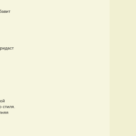
бавит
придаст
ной
о стиля.
лняя