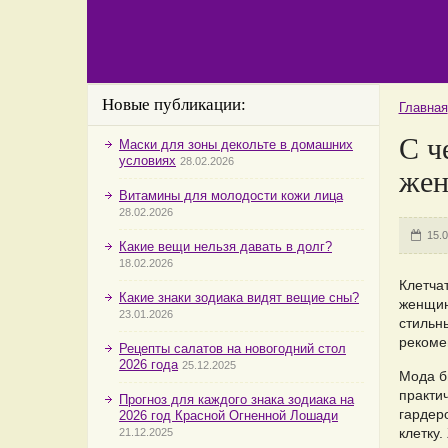
Новые публикации:
Главная
С ч
Маски для зоны декольте в домашних
условиях
28.02.2026
же
Витамины для молодости кожи лица
28.02.2026
15.
Какие вещи нельзя давать в долг?
18.02.2026
Клетча
Какие знаки зодиака видят вещие сны?
женщин
23.01.2026
стильн
рекоме
Рецепты салатов на новогодний стол
2026 года
25.12.2025
Мода б
практич
Прогноз для каждого знака зодиака на
гардер
2026 год Красной Огненной Лошади
клетку
21.12.2025