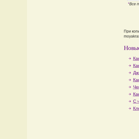
*
Все 
При коп
moyakras
Новые
Ка
Ка
Дж
Ка
Че
Ка
С 
Кл