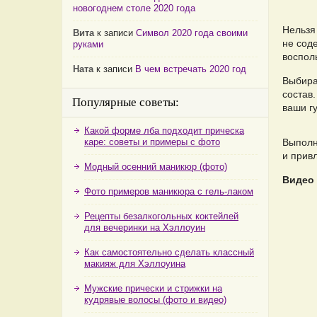
новогоднем столе 2020 года
Нельзя 
Вита
к записи
Символ 2020 года своими
не сод
руками
воспол
Ната
к записи
В чем встречать 2020 год
Выбират
состав.
Популярные советы:
ваши гу
Какой форме лба подходит прическа
каре: советы и примеры с фото
Выполн
и прив
Модный осенний маникюр (фото)
Видео 
Фото примеров маникюра с гель-лаком
Рецепты безалкогольных коктейлей
для вечеринки на Хэллоуин
Как самостоятельно сделать классный
макияж для Хэллоуина
Мужские прически и стрижки на
кудрявые волосы (фото и видео)