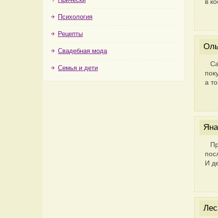
в к
Психология
Рецепты
Оль
Свадебная мода
Са
Семья и дети
пок
а то
Яна
Пр
пос
И д
Лес