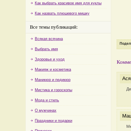
Как выбрать красивое имя для куклы
Как назвать плюшевого мишку
Все темы публикаций:
Всякая всячина
Подели
Выбрать имя
Здоровье и уход
Комме
Макияж и косметика
Ася
Маникюр и педикюр
Де
Мистика и гороскопы
Мода и стиль
О мужчинах
Ма
Праздники и подарки
Ме
Прически