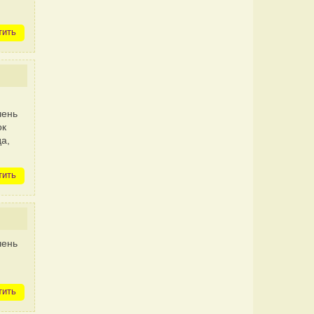
тить
чень
ок
а,
тить
чень
тить