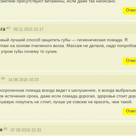
осметике присутствуют витамины, если даже так написано.
Отве
#3
га
09.11.2015 22:17
мый лучший способ защитить губы — гигиеническая помада. Я
упаю на основе пчелиного воска. Массаж не делала, надо попробов
 утром губы почему то сухие.
Отве
#4
14.06.2016 10:23
осроченная помада всегда ведет к шелушению, я всегда выбрасы
ле истечения срока, даже если помада дорогая, здоровье стоит дор
ешевую покупать не стоит, лучше уж совсем не красить, чем такой.
Отве
#5
я
07.09.2016 23:33