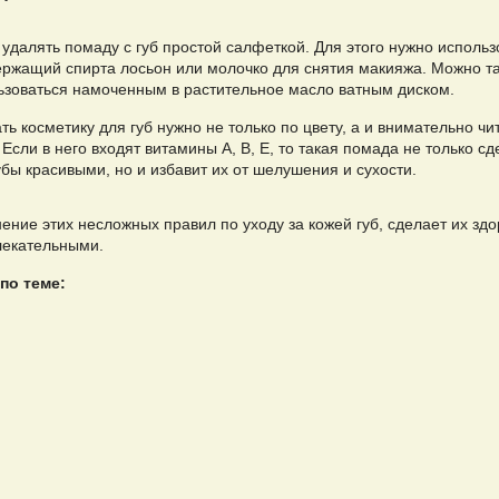
удалять помаду с губ простой салфеткой. Для этого нужно использ
ержащий спирта лосьон или молочко для снятия макияжа. Можно т
ьзоваться намоченным в растительное масло ватным диском.
ь косметику для губ нужно не только по цвету, а и внимательно чи
 Если в него входят витамины А, В, Е, то такая помада не только сд
бы красивыми, но и избавит их от шелушения и сухости.
ение этих несложных правил по уходу за кожей губ, сделает их зд
лекательными.
по теме: