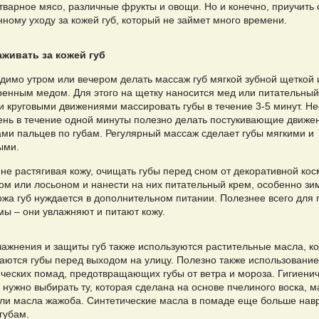
тварное мясо, различные фрукты и овощи. Но и конечно, приучить 
ному уходу за кожей губ, который не займет много времени.
аживать за кожей губ
димо утром или вечером делать массаж губ мягкой зубной щеткой 
ренным медом. Для этого на щетку наносится мед или питательный
и круговыми движениями массировать губы в течение 3-5 минут. Не
день в течение одной минуты полезно делать постукивающие движе
ами пальцев по губам. Регулярный массаж сделает губы мягкими и
ыми.
 не растягивая кожу, очищать губы перед сном от декоративной кос
ом или лосьоном и нанести на них питательный крем, особенно зи
ожа губ нуждается в дополнительном питании. Полезнее всего для 
мы – они увлажняют и питают кожу.
лажнения и защиты губ также используются растительные масла, к
аются губы перед выходом на улицу. Полезно также использование
ических помад, предотвращающих губы от ветра и мороза. Гигиени
 нужно выбирать ту, которая сделана на основе пчелиного воска, м
или масла жажоба. Синтетические масла в помаде еще больше нав
губам.