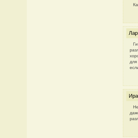
Ка
Лар
Ги
раз
хор
для
есл
Ира
Не
даж
раз