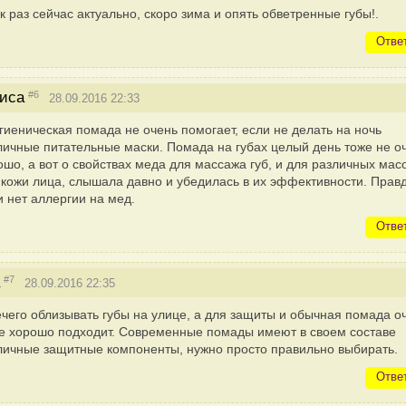
к раз сейчас актуально, скоро зима и опять обветренные губы!.
Отве
#6
иса
28.09.2016 22:33
гиеническая помада не очень помогает, если не делать на ночь
личные питательные маски. Помада на губах целый день тоже не о
ошо, а вот о свойствах меда для массажа губ, и для различных мас
 кожи лица, слышала давно и убедилась в их эффективности. Правд
и нет аллергии на мед.
Отве
#7
28.09.2016 22:35
чего облизывать губы на улице, а для защиты и обычная помада о
е хорошо подходит. Современные помады имеют в своем составе
личные защитные компоненты, нужно просто правильно выбирать.
Отве