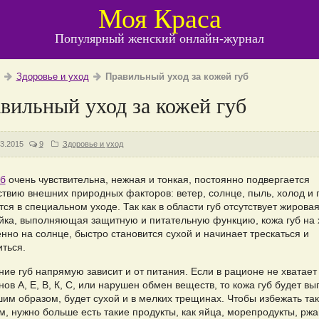
Моя Краса
Популярный женский онлайн-журнал
Здоровье и уход
Правильный уход за кожей губ
вильный уход за кожей губ
03.2015
9
Здоровье и уход
уб
очень чувствительна, нежная и тонкая, постоянно подвергается
ствию внешних природных факторов: ветер, солнце, пыль, холод и 
ся в специальном уходе. Так как в области губ отсутствует жирова
йка, выполняющая защитную и питательную функцию, кожа губ на 
нно на солнце, быстро становится сухой и начинает трескаться и
ться.
ие губ напрямую зависит и от питания. Если в рационе не хватает
ов А, Е, В, К, С, или нарушен обмен веществ, то кожа губ будет вы
шим образом, будет сухой и в мелких трещинах. Чтобы избежать та
м, нужно больше есть такие продукты, как яйца, морепродукты, рж