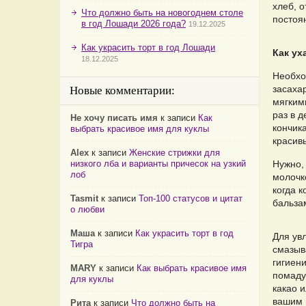
хлеб, о
Что должно быть на новогоднем столе
постоян
в год Лошади 2026 года?
19.12.2025
Как украсить торт в год Лошади
Как ух
18.12.2025
Необхо
засаха
Новые комментарии:
мягким
раз в 
Не хочу писать имя
к записи
Как
кончик
выбрать красивое имя для куклы
красив
Alex
к записи
Женские стрижки для
низкого лба и варианты причесок на узкий
Нужно,
лоб
молочк
когда к
Tasmit
к записи
Топ-100 статусов и цитат
бальза
о любви
Маша
к записи
Как украсить торт в год
Для ув
Тигра
смазыв
гигиен
MARY
к записи
Как выбрать красивое имя
помаду
для куклы
какао 
вашим 
Рита
к записи
Что должно быть на