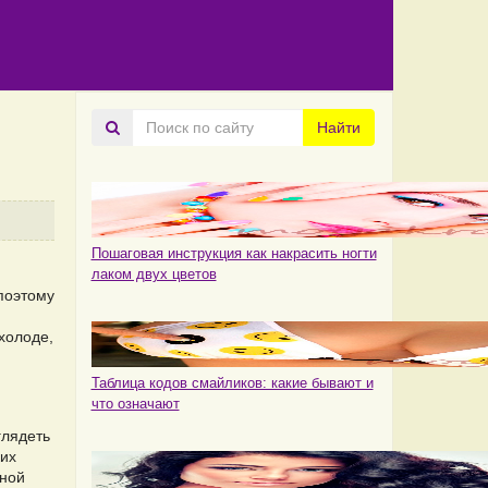
Поиск
Найти
по
сайту
Пошаговая инструкция как накрасить ногти
лаком двух цветов
поэтому
я
холоде,
Таблица кодов смайликов: какие бывают и
что означают
глядеть
ких
аной