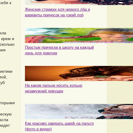
себя к
Женские стрижки для низкого лба и
варианты причесок на узкий лоб
или
 крем и
сколько
Простые прически в школу на каждый
ния
день для девочек
метики
мой,
губ
На каком пальце носить кольцо
незамужней девушке
оторыми
ческую
асла
Как красиво завязать шарф на пальто
редят
(фото и видео)