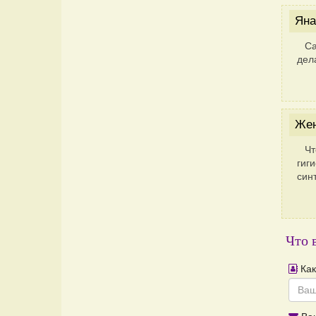
Яна
Са
дел
Же
Чт
гиг
син
Что 
Как