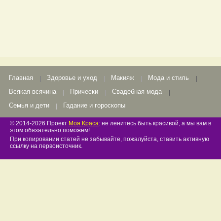
Главная
Здоровье и уход
Макияж
Мода и стиль
Всякая всячина
Прически
Свадебная мода
Семья и дети
Гадание и гороскопы
© 2014-2026 Проект
Моя Краса
: не ленитесь быть красивой, а мы вам в
этом обязательно поможем!
При копировании статей не забывайте, пожалуйста, ставить активную
ссылку на первоисточник.