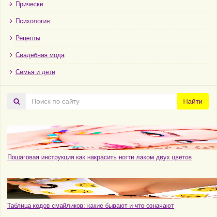
Прически
Психология
Рецепты
Свадебная мода
Семья и дети
Поиск
Найти
по
сайту
Пошаговая инструкция как накрасить ногти лаком двух цветов
Таблица кодов смайликов: какие бывают и что означают