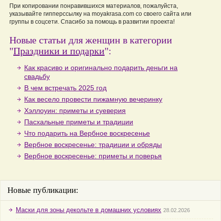
При копировании понравившихся материалов, пожалуйста,
указывайте гипперссылку на moyakrasa.com со своего сайта или
группы в соцсети. Спасибо за помощь в развитии проекта!
Новые статьи для женщин в категории
"
Праздники и подарки
":
Как красиво и оригинально подарить деньги на
свадьбу
В чем встречать 2025 год
Как весело провести пижамную вечеринку
Хэллоуин: приметы и суеверия
Пасхальные приметы и традиции
Что подарить на Вербное воскресенье
Вербное воскресенье: традиции и обряды
Вербное воскресенье: приметы и поверья
Новые публикации:
Маски для зоны декольте в домашних условиях
28.02.2026