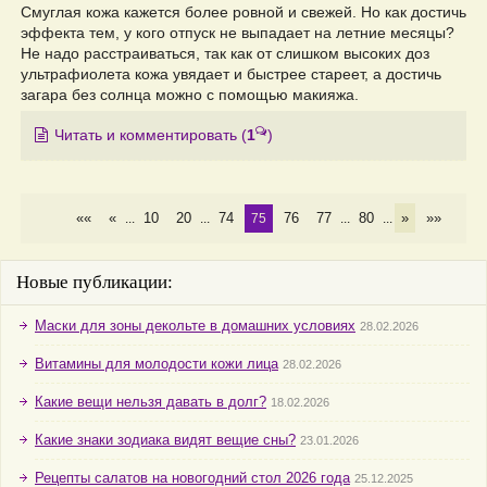
Смуглая кожа кажется более ровной и свежей. Но как достичь
эффекта тем, у кого отпуск не выпадает на летние месяцы?
Не надо расстраиваться, так как от слишком высоких доз
ультрафиолета кожа увядает и быстрее стареет, а достичь
загара без солнца можно с помощью макияжа.
Читать и комментировать
(
1
)
««
«
10
20
74
76
77
80
»
»»
...
...
75
...
...
Новые публикации:
Маски для зоны декольте в домашних условиях
28.02.2026
Витамины для молодости кожи лица
28.02.2026
Какие вещи нельзя давать в долг?
18.02.2026
Какие знаки зодиака видят вещие сны?
23.01.2026
Рецепты салатов на новогодний стол 2026 года
25.12.2025