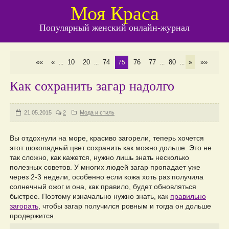
Моя Краса
Популярный женский онлайн-журнал
««
«
10
20
74
76
77
80
»
»»
...
...
75
...
...
Как сохранить загар надолго
21.05.2015
2
Мода и стиль
Вы отдохнули на море, красиво загорели, теперь хочется
этот шоколадный цвет сохранить как можно дольше. Это не
так сложно, как кажется, нужно лишь знать несколько
полезных советов. У многих людей загар пропадает уже
через 2-3 недели, особенно если кожа хоть раз получила
солнечный ожог и она, как правило, будет обновляться
быстрее. Поэтому изначально нужно знать, как
правильно
загорать
, чтобы загар получился ровным и тогда он дольше
продержится.