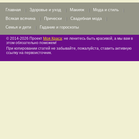
Главная
Здоровье и уход
Макияж
Мода и стиль
Всякая всячина
Прически
Свадебная мода
Семья и дети
Гадание и гороскопы
© 2014-2026 Проект
Моя Краса
: не ленитесь быть красивой, а мы вам в
этом обязательно поможем!
При копировании статей не забывайте, пожалуйста, ставить активную
ссылку на первоисточник.