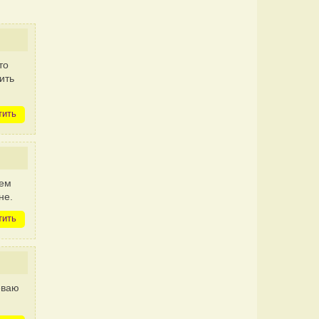
то
ить
тить
чем
не.
тить
еваю