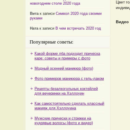
Цвет г
новогоднем столе 2020 года
индиви
Вита
к записи
Символ 2020 года своими
руками
Видео 
Ната
к записи
В чем встречать 2020 год
Популярные советы:
Какой форме лба подходит прическа
каре: советы и примеры с фото
Модный осенний маникюр (фото)
Фото примеров маникюра с гель-лаком
Рецепты безалкогольных коктейлей
для вечеринки на Хэллоуин
Как самостоятельно сделать классный
макияж для Хэллоуина
Мужские прически и стрижки на
кудрявые волосы (фото и видео)