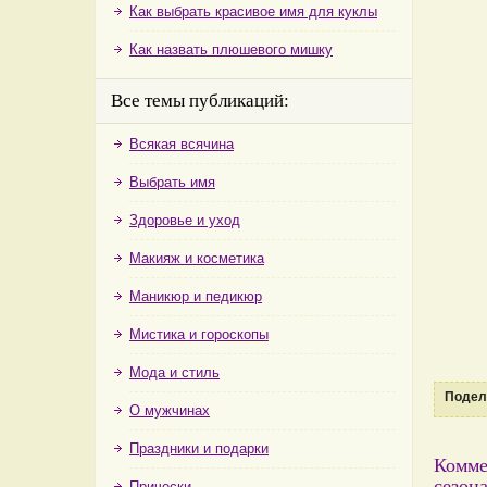
Как выбрать красивое имя для куклы
Как назвать плюшевого мишку
Все темы публикаций:
Всякая всячина
Выбрать имя
Здоровье и уход
Макияж и косметика
Маникюр и педикюр
Мистика и гороскопы
Мода и стиль
Подели
О мужчинах
Праздники и подарки
Комме
сезон
Прически