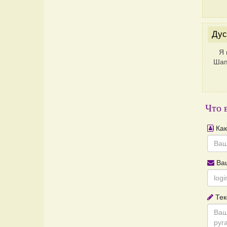
Дус
Я 
Шап
Что 
Как
Ваш
Тек