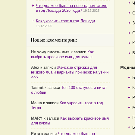
Ч
Что должно быть на новогоднем столе
в год Лошади 2026 года?
19.12.2025
С
Как украсить торт в год Лошади
З
18.12.2025
С
Новые комментарии:
К
Не хочу писать имя
к записи
Как
Б
выбрать красивое имя для куклы
Модным
Alex
к записи
Женские стрижки для
низкого лба и варианты причесок на узкий
лоб
Б
К
Tasmit
к записи
Топ-100 статусов и цитат
о любви
Р
Маша
к записи
Как украсить торт в год
М
Тигра
Г
MARY
к записи
Как выбрать красивое имя
для куклы
Б
Рита
к записи
Что должно быть на