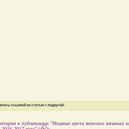
тесь ссылкой на статью с подругой:
нтарии к публикации "Модные цвета женских вязаных 
а 2016-2017 года"
(4
)
: