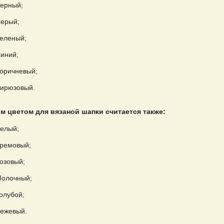
ерный;
ерый;
еленый;
иний;
оричневый;
ирюзовый.
 цветом для вязаной шапки считается также:
елый;
ремовый;
озовый;
олочный;
олубой;
ежевый.