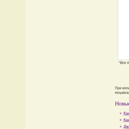
*
Все 
При коп
moyakras
Новые
Ка
Ка
Дж