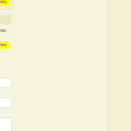
тить
ову.
тить