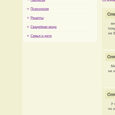
Психология
Оле
Рецепты
мн
Свадебная мода
пок
не б
Семья и дети
Ол
Ме
не 
Ол
У 
по 