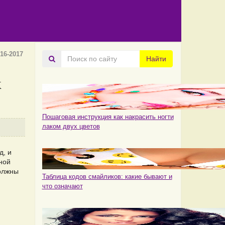
16-2017
Поиск
Найти
по
сайту
к
Пошаговая инструкция как накрасить ногти
лаком двух цветов
д, и
ной
должны
Таблица кодов смайликов: какие бывают и
что означают