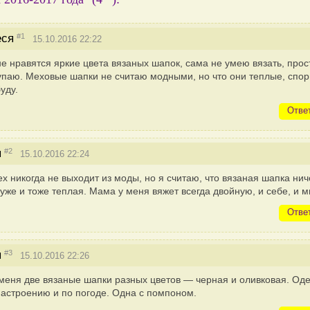
#1
ся
15.10.2016 22:22
е нравятся яркие цвета вязаных шапок, сама не умею вязать, прос
упаю. Меховые шапки не считаю модными, но что они теплые, спор
уду.
Отве
#2
я
15.10.2016 22:24
х никогда не выходит из моды, но я считаю, что вязаная шапка ни
хуже и тоже теплая. Мама у меня вяжет всегда двойную, и себе, и м
Отве
#3
я
15.10.2016 22:26
меня две вязаные шапки разных цветов — черная и оливковая. Од
настроению и по погоде. Одна с помпоном.