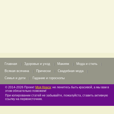
Главная
Здоровье и уход
Макияж
Мода и стиль
Всякая всячина
Прически
Свадебная мода
Семья и дети
Гадание и гороскопы
© 2014-2026 Проект
Моя Краса
: не ленитесь быть красивой, а мы вам в
этом обязательно поможем!
При копировании статей не забывайте, пожалуйста, ставить активную
ссылку на первоисточник.