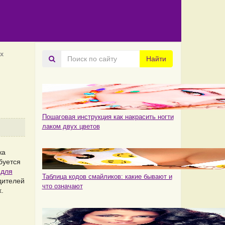
х
Поиск
Найти
по
сайту
Пошаговая инструкция как накрасить ногти
лаком двух цветов
жа
буется
 для
Таблица кодов смайликов: какие бывают и
дителей
что означают
.