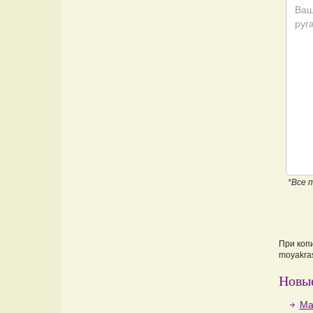
*
Все 
При коп
moyakras
Новые
Ма