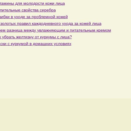
тамины для молодости кожи лица
лительные свойства серебра
ибки в уходе за проблемной кожей
 золотых правил каждодневного ухода за кожей лица
чем разница между увлажняющим и питательным кремом
к убрать желтизну от куркумы с лица?
ски с куркумой в домашних условиях
ода и стиль
Всякая всячина
Прически
Свадебная м
, а мы вам в этом обязательно поможем!
 активную ссылку на первоисточник.