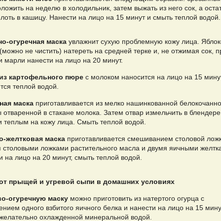
ложить на неделю в холодильник, затем выжать из него сок, а оста
лоть в кашицу. Нанести на лицо на 15 минут и смыть теплой водой.
о-огуречная маска
увлажнит сухую проблемную кожу лица. Яблок
(можно не чистить) натереть на средней терке и, не отжимая сок, п
 марли нанести на лицо на 20 минут.
из картофельного пюре
с молоком наносится на лицо на 15 мину
тся теплой водой.
ная маска
приготавливается из мелко нашинкованной белокочанн
 отваренной в стакане молока. Затем отвар измельчить в блендере
и теплым на кожу лица. Смыть теплой водой.
-желтковая маска
приготавливается смешиванием столовой лож
я столовыми ложками растительного масла и двумя яичными желтк
 на лицо на 20 минут, смыть теплой водой.
от прыщей и угревой сыпи в домашних условиях
о-огуречную маску
можно приготовить из натертого огурца с
нием одного взбитого яичного белка и нанести на лицо на 15 мину
желательно охлажденной минеральной водой.