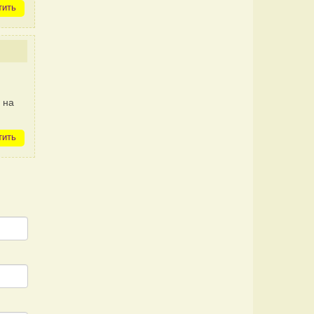
тить
 на
тить