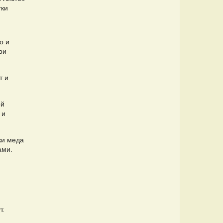
тки
о и
ри
т и
ой
 и
ки меда
ами.
т.