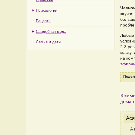
Чесноч
Психология
жгучая
больше.
Рецепты
пробле
Свадебная мода
Любые 
услови
Семья и дети
2-3 раз
маску, 
на комп
эфирны
Подели
Комме
домаш
Ася
А 