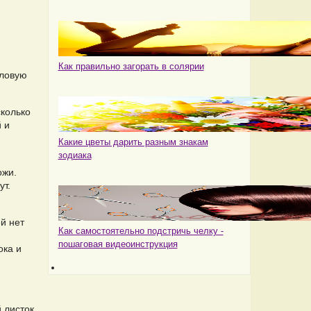
Как правильно загорать в солярии
оловую
сколько
 и
Какие цветы дарить разным знакам
зодиака
ожи.
ут.
й нет
Как самостоятельно подстричь челку -
пошаговая видеоинструкция
ока и
 листок