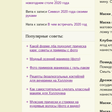
мину. 
новогоднем столе 2020 года
Вита
к записи
Символ 2020 года своими
Маски 
руками
Маска 
Ната
к записи
В чем встречать 2020 год
матово
ложку т
Популярные советы:
Клубни
ягод кл
Какой форме лба подходит прическа
нанест
каре: советы и примеры с фото
Модный осенний маникюр (фото)
Помид
Помидор
Фото примеров маникюра с гель-лаком
Смыть 
Рецепты безалкогольных коктейлей
Дрожж
для вечеринки на Хэллоуин
сосуди
Как самостоятельно сделать классный
ложкам
макияж для Хэллоуина
нанести
Мужские прически и стрижки на
Маски 
кудрявые волосы (фото и видео)
Маска 