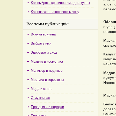
Как выбрать красивое имя для куклы
алоэ по
перемо
Как назвать плюшевого мишку
Яблочн
Все темы публикаций:
огурец 
помощи
Всякая всячина
Маска 
Выбрать имя
смывае
Здоровье и уход
Капуст
капусты
Макияж и косметика
нанест
Маникюр и педикюр
Медово
с двум
Мистика и гороскопы
Нанести
Мода и стиль
Маска 
О мужчинах
Белков
Праздники и подарки
добавле
Смыть 
Прически