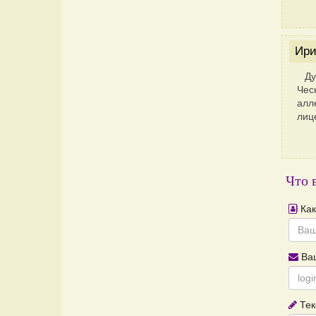
Ири
Ду
Чес
алл
лиц
Что 
Как
Ваш
Тек