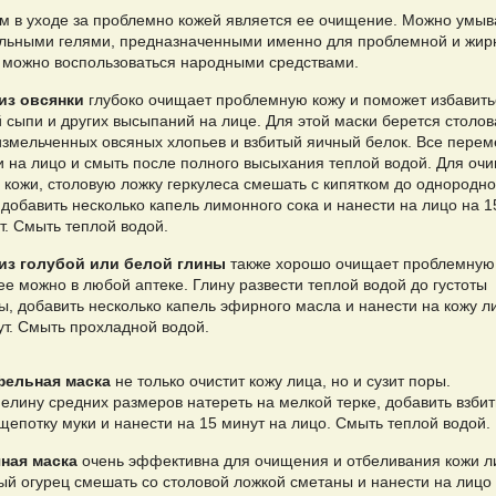
м в уходе за проблемно кожей является ее очищение. Можно умыв
льными гелями, предназначенными именно для проблемной и жир
а можно воспользоваться народными средствами.
из овсянки
глубоко очищает проблемную кожу и поможет избавить
й сыпи и других высыпаний на лице. Для этой маски берется столов
измельченных овсяных хлопьев и взбитый яичный белок. Все пере
и на лицо и смыть после полного высыхания теплой водой. Для оч
 кожи, столовую ложку геркулеса смешать с кипятком до однородн
добавить несколько капель лимонного сока и нанести на лицо на 1
т. Смыть теплой водой.
из голубой или белой глины
также хорошо очищает проблемную 
ее можно в любой аптеке. Глину развести теплой водой до густоты
ы, добавить несколько капель эфирного масла и нанести на кожу л
ут. Смыть прохладной водой.
фельная маска
не только очистит кожу лица, но и сузит поры.
елину средних размеров натереть на мелкой терке, добавить взби
щепотку муки и нанести на 15 минут на лицо. Смыть теплой водой.
ная маска
очень эффективна для очищения и отбеливания кожи л
ый огурец смешать со столовой ложкой сметаны и нанести на лицо 