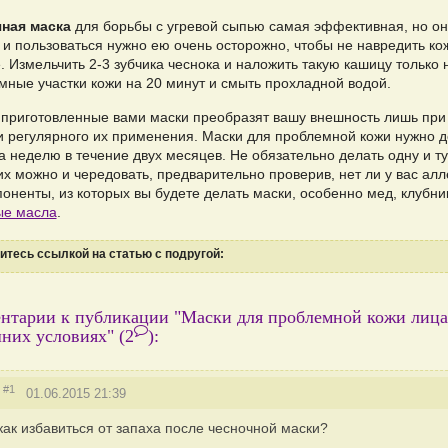
ная маска
для борьбы с угревой сыпью самая эффективная, но он
, и пользоваться нужно ею очень осторожно, чтобы не навредить к
 Измельчить 2-3 зубчика чеснока и наложить такую кашицу только 
мные участки кожи на 20 минут и смыть прохладной водой.
приготовленные вами маски преобразят вашу внешность лишь при
и регулярного их применения. Маски для проблемной кожи нужно д
а неделю в течение двух месяцев. Не обязательно делать одну и ту
их можно и чередовать, предварительно проверив, нет ли у вас алл
оненты, из которых вы будете делать маски, особенно мед, клубни
е масла
.
тесь ссылкой на статью с подругой:
нтарии к публикации "Маски для проблемной кожи лица
них условиях"
(2
)
:
#1
01.06.2015 21:39
как избавиться от запаха после чесночной маски?