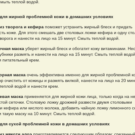
Смыть теплой водой.
для жирной проблемной кожи в домашних условиях
из творога и кефира
поможет устранить жирный блеск и придать
сть коже. Для этого смешать две столовых ложки кефира и одну ст
ворога и нанести на лицо на 15 минут. Смыть теплой водой.
чная маска
уберет жирный блеск и обогатит кожу витаминами. Не
убники размять и нанести на лицо на 15 минут. Смыть теплой водой
и питательный крем.
орная маска
очень эффективна именно для жирной проблемной к
 очистить от кожицы и размять вилкой, нанести на лицо на 20 мин
теплой водой и нанести крем.
евая маска
применяется для жирной кожи лица, только когда на не
стой сеточки. Столовую ложку дрожжей развести двумя столовыми
и кефира или кислого молока, добавить чайную ложку лимонного с
 такую маску на 10 минут. Смыть теплой водой.
для сухой проблемной кожи в домашних условиях
из мякоти алоэ
приготавливается следующим образом: срезанный