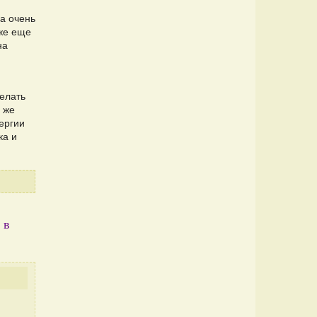
а очень
оже еще
на
елать
 же
ергии
ка и
 в