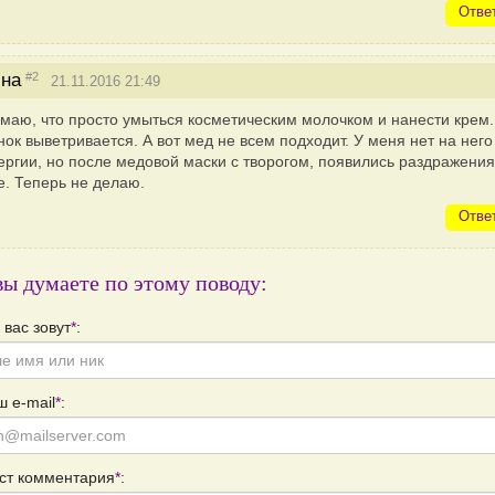
Отве
#2
на
21.11.2016 21:49
маю, что просто умыться косметическим молочком и нанести крем.
нок выветривается. А вот мед не всем подходит. У меня нет на него
ергии, но после медовой маски с творогом, появились раздражения
е. Теперь не делаю.
Отве
вы думаете по этому поводу:
 вас зовут
*
:
 e-mail
*
:
ст комментария
*
: