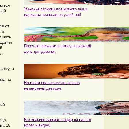
аться
Женские стрижки для низкого лба и
ной
варианты причесок на узкий лоб
ся от
ая
мешать
ищения
Простые прически в школу на каждый
ой
день для девочек
5-
кожу, и
ица на
На каком пальце носить кольцо
незамужней девушке
тый
ица.
Как красиво завязать шарф на пальто
на 15
(фото и видео)