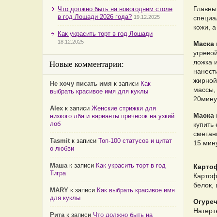
Главны
Что должно быть на новогоднем столе
в год Лошади 2026 года?
19.12.2025
специа
кожи, 
Как украсить торт в год Лошади
18.12.2025
Маска 
угрево
ложка 
Новые комментарии:
нанест
жирной
Не хочу писать имя
к записи
Как
массы, 
выбрать красивое имя для куклы
20мину
Alex
к записи
Женские стрижки для
Маска 
низкого лба и варианты причесок на узкий
лоб
купить 
сметан
Tasmit
к записи
Топ-100 статусов и цитат
15 мин
о любви
Маша
к записи
Как украсить торт в год
Карто
Тигра
Картоф
белок, 
MARY
к записи
Как выбрать красивое имя
для куклы
Огуреч
Натерт
Рита
к записи
Что должно быть на