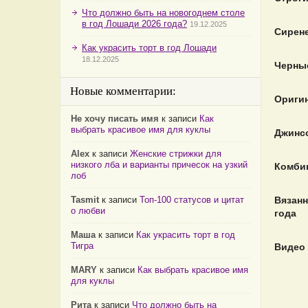
Что должно быть на новогоднем столе
в год Лошади 2026 года?
19.12.2025
Сирене
Как украсить торт в год Лошади
18.12.2025
Черные
Новые комментарии:
Оригин
Не хочу писать имя
к записи
Как
выбрать красивое имя для куклы
Джинсо
Alex
к записи
Женские стрижки для
низкого лба и варианты причесок на узкий
Комбин
лоб
Tasmit
к записи
Топ-100 статусов и цитат
Вязанн
о любви
года
Маша
к записи
Как украсить торт в год
Тигра
Видео 
MARY
к записи
Как выбрать красивое имя
для куклы
Рита
к записи
Что должно быть на