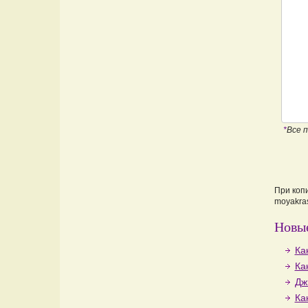
*
Все 
При коп
moyakras
Новые
Ка
Ка
Дж
Ка