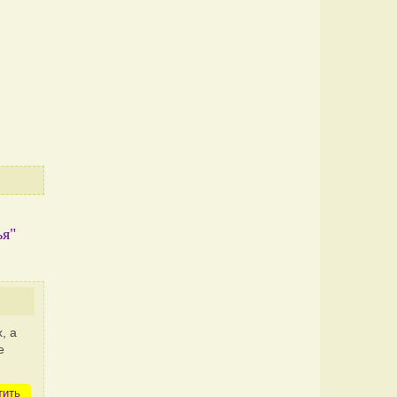
ья"
, а
е
тить