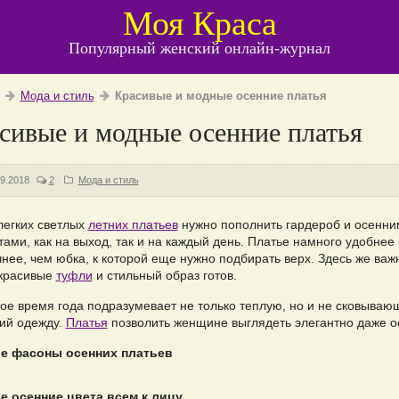
Моя Краса
Популярный женский онлайн-журнал
Мода и стиль
Красивые и модные осенние платья
сивые и модные осенние платья
09.2018
2
Мода и стиль
легких светлых
летних платьев
нужно пополнить гардероб и осенни
ами, как на выход, так и на каждый день. Платье намного удобнее 
нее, чем юбка, к которой еще нужно подбирать верх. Здесь же важ
 красивые
туфли
и стильный образ готов.
ое время года подразумевает не только теплую, но и не сковыва
ий одежду.
Платья
позволить женщине выглядеть элегантно даже о
е фасоны осенних платьев
е осенние цвета всем к лицу