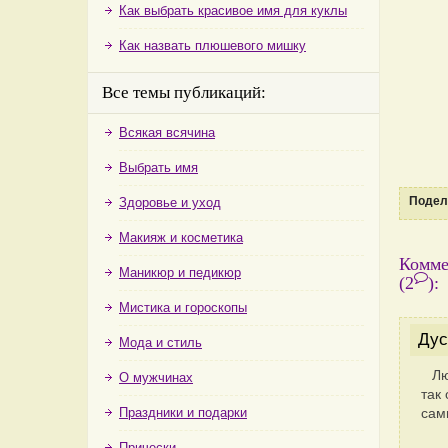
Как выбрать красивое имя для куклы
Как назвать плюшевого мишку
Все темы публикаций:
Всякая всячина
Выбрать имя
Подели
Здоровье и уход
Макияж и косметика
Комме
Маникюр и педикюр
(2
)
:
Мистика и гороскопы
Дус
Мода и стиль
Лю
О мужчинах
так
Праздники и подарки
сам
Прически