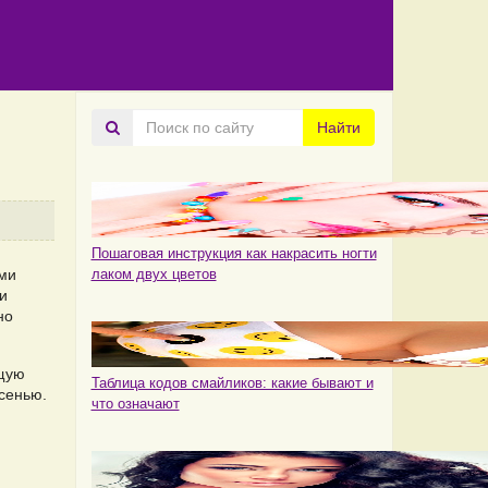
Поиск
Найти
по
сайту
Пошаговая инструкция как накрасить ногти
ми
лаком двух цветов
и
но
ющую
Таблица кодов смайликов: какие бывают и
сенью.
что означают