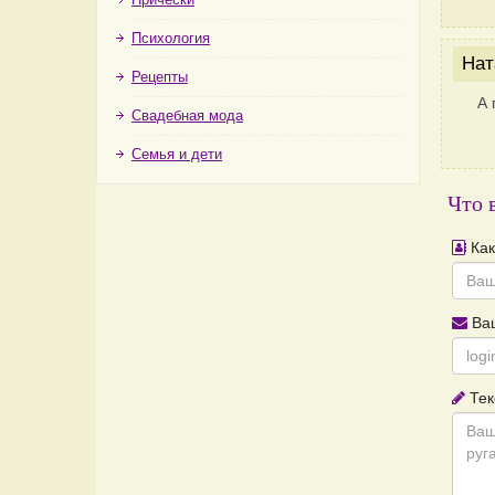
Психология
Нат
Рецепты
А 
Свадебная мода
Семья и дети
Что 
Как
Ваш
Тек