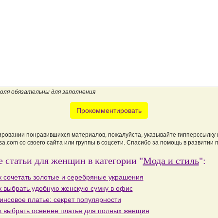
поля обязательны для заполнения
Прокомментировать
ировании понравившихся материалов, пожалуйста, указывайте гипперссылку 
a.com со своего сайта или группы в соцсети. Спасибо за помощь в развитии 
 статьи для женщин в категории "
Мода и стиль
":
к сочетать золотые и серебряные украшения
к выбрать удобную женскую сумку в офис
инсовое платье: секрет популярности
к выбрать осеннее платье для полных женщин