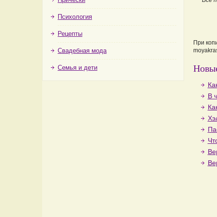
*
Все 
Психология
Рецепты
При коп
Свадебная мода
moyakras
Новые
Семья и дети
Ка
В 
Ка
Хэ
Па
Чт
Ве
Ве