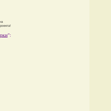
на
проекта!
арки
":