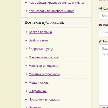
Как выбрать красивое имя для куклы
Как
Как назвать плюшевого мишку
Все темы публикаций:
Ваш
Всякая всячина
Выбрать имя
Тек
Здоровье и уход
Макияж и косметика
Маникюр и педикюр
Мистика и гороскопы
Мода и стиль
О мужчинах
Праздники и подарки
Прически