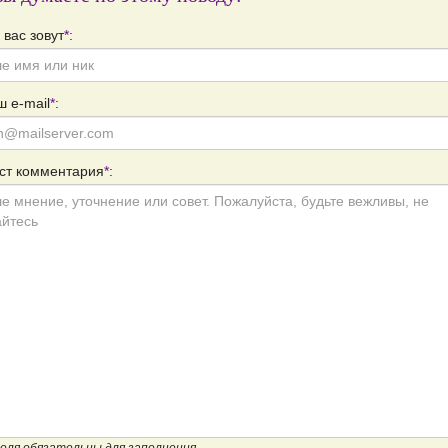
 вас зовут
*
:
 e-mail
*
:
ст комментария
*
: