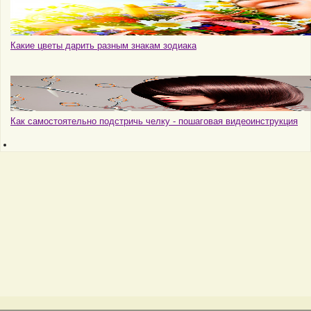
Какие цветы дарить разным знакам зодиака
Как самостоятельно подстричь челку - пошаговая видеоинструкция