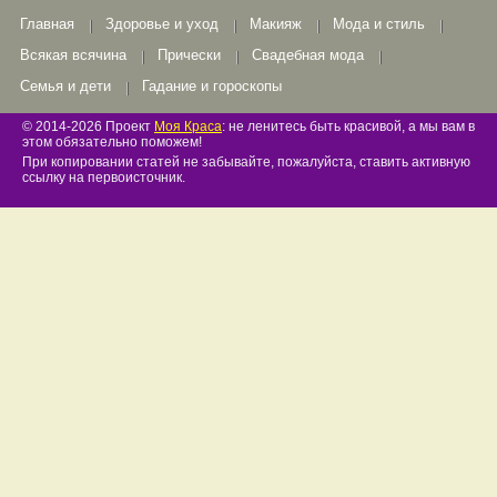
Главная
Здоровье и уход
Макияж
Мода и стиль
Всякая всячина
Прически
Свадебная мода
Семья и дети
Гадание и гороскопы
© 2014-2026 Проект
Моя Краса
: не ленитесь быть красивой, а мы вам в
этом обязательно поможем!
При копировании статей не забывайте, пожалуйста, ставить активную
ссылку на первоисточник.