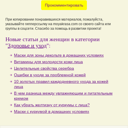
Прокомментировать
При копировании понравившихся материалов, пожалуйста,
указывайте гипперссылку на moyakrasa.com со своего сайта или
группы в соцсети. Спасибо за помощь в развитии проекта!
Новые статьи для женщин в категории
"
Здоровье и уход
":
Маски для зоны декольте в домашних условиях
Витамины для молодости кожи лица
Целительные свойства серебра
Ошибки в уходе за проблемной кожей
10 золотых правил каждодневного ухода за кожей
лица
В чем разница между увлажняющим и питательным
кремом
Как убрать желтизну от куркумы с лица?
Маски с куркумой в домашних условиях