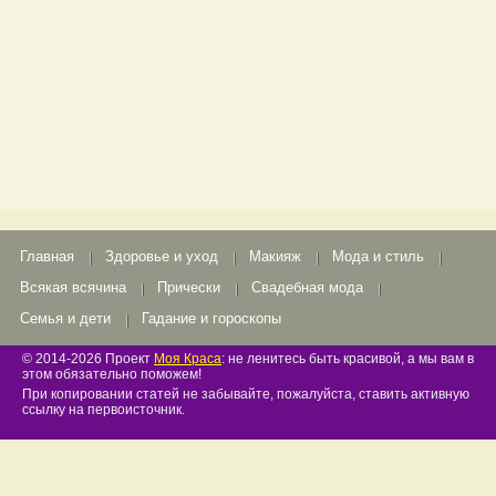
Главная
Здоровье и уход
Макияж
Мода и стиль
Всякая всячина
Прически
Свадебная мода
Семья и дети
Гадание и гороскопы
© 2014-2026 Проект
Моя Краса
: не ленитесь быть красивой, а мы вам в
этом обязательно поможем!
При копировании статей не забывайте, пожалуйста, ставить активную
ссылку на первоисточник.