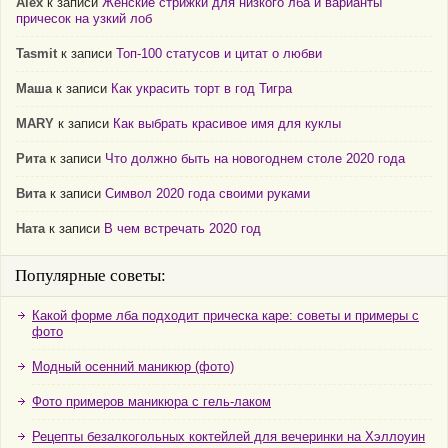
Alex
к записи
Женские стрижки для низкого лба и варианты
причесок на узкий лоб
Tasmit
к записи
Топ-100 статусов и цитат о любви
Маша
к записи
Как украсить торт в год Тигра
MARY
к записи
Как выбрать красивое имя для куклы
Рита
к записи
Что должно быть на новогоднем столе 2020 года
Вита
к записи
Символ 2020 года своими руками
Ната
к записи
В чем встречать 2020 год
Популярные советы:
Какой форме лба подходит прическа каре: советы и примеры с
фото
Модный осенний маникюр (фото)
Фото примеров маникюра с гель-лаком
Рецепты безалкогольных коктейлей для вечеринки на Хэллоуин