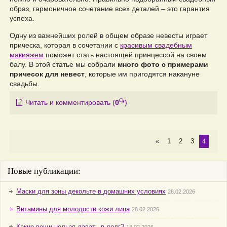
образ, гармоничное сочетание всех деталей – это гарантия
успеха.
Одну из важнейших ролей в общем образе невесты играет
прическа, которая в сочетании с
красивым свадебным
макияжем
поможет стать настоящей принцессой на своем
балу. В этой статье мы собрали
много фото с примерами
причесок для невест
, которые им пригодятся накануне
свадьбы.
Читать и комментировать
(
0
)
«
1
2
3
4
Новые публикации:
Маски для зоны декольте в домашних условиях
28.02.2026
Витамины для молодости кожи лица
28.02.2026
Какие вещи нельзя давать в долг?