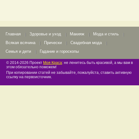
Главная
Здоровье и уход
Макияж
Мода и стиль
Всякая всячина
Прически
Свадебная мода
Семья и дети
Гадание и гороскопы
© 2014-2026 Проект
Моя Краса
: не ленитесь быть красивой, а мы вам в
этом обязательно поможем!
При копировании статей не забывайте, пожалуйста, ставить активную
ссылку на первоисточник.