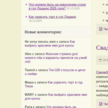
о
Что должно быть на новогоднем столе
в год Лошади 2026 года?
19.12.2025
у
Как украсить торт в год Лошади
к
18.12.2025
Чи
Новые комментарии:
Не хочу писать имя
к записи
Как
выбрать красивое имя для куклы
Сва
Alex
к записи
Женские стрижки для
низкого лба и варианты причесок на узкий
26.0
лоб
Tasmit
к записи
Топ-100 статусов и цитат
Свадеб
о любви
измени
ритуал
Маша
к записи
Как украсить торт в год
– кажды
Тигра
возник
MARY
к записи
Как выбрать красивое имя
наблюд
для куклы
Чи
Рита
к записи
Что должно быть на