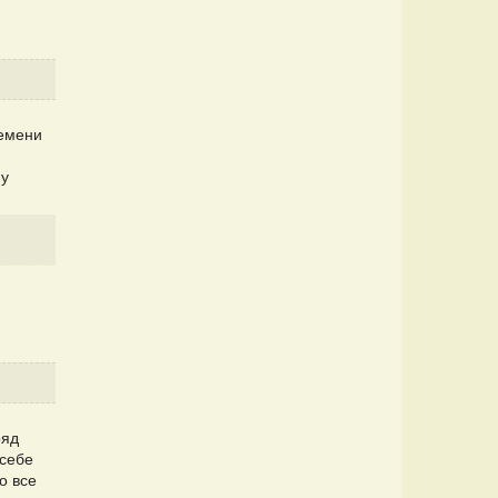
ремени
и
му
ряд
 себе
о все