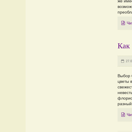
же име
возмож
преобл
Чи
Как 
27.0
Выбор 
цветы 
свежес
невест
флорист
разный
Чи