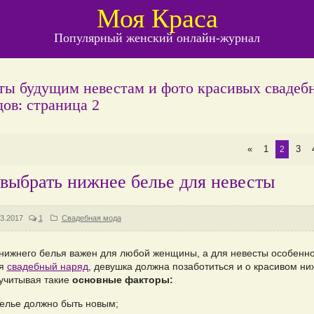
Моя Краса
Популярный женский онлайн-журнал
ты будущим невестам и фото красивых свадеб
дов: страница 2
«
1
3
2
выбрать нижнее белье для невесты
3.2017
1
Свадебная мода
нижнего белья важен для любой женщины, а для невесты особенно
ая
свадебный наряд
, девушка должна позаботиться и о красивом н
 учитывая такие
основные факторы:
елье должно быть новым;