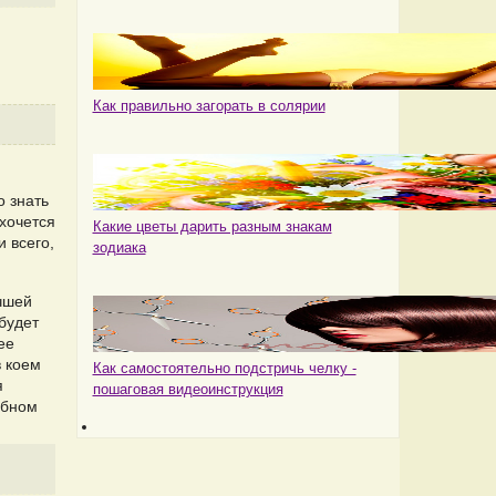
Как правильно загорать в солярии
о знать
ахочется
Какие цветы дарить разным знакам
и всего,
зодиака
учшей
будет
ее
в коем
Как самостоятельно подстричь челку -
я
пошаговая видеоинструкция
ебном