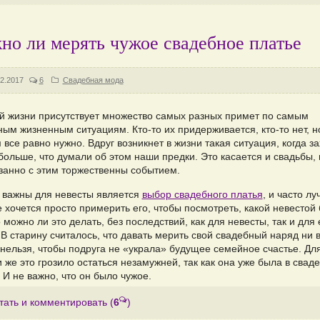
но ли мерять чужое свадебное платье
2.2017
6
Свадебная мода
й жизни присутствует множество самых разных примет по самым
ым жизненным ситуациям. Кто-то их придерживается, кто-то нет, н
 все равно нужно. Вдруг возникнет в жизни такая ситуация, когда з
больше, что думали об этом наши предки. Это касается и свадьбы, 
язанно с этим торжественны событием.
важны для невесты является
выбор свадебного платья
, и часто л
 хочется просто примерить его, чтобы посмотреть, какой невестой 
 можно ли это делать, без последствий, как для невесты, так и для 
 В старину считалось, что давать мерить свой свадебный наряд ни 
 нельзя, чтобы подруга не «украла» будущее семейное счастье. Дл
 же это грозило остаться незамужней, так как она уже была в свад
 И не важно, что он было чужое.
тать и комментировать
(
6
)