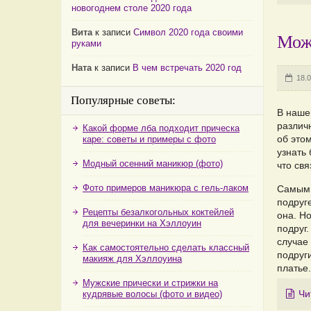
новогоднем столе 2020 года
Вита
к записи
Символ 2020 года своими
Мож
руками
Ната
к записи
В чем встречать 2020 год
18.0
Популярные советы:
В наше
различн
Какой форме лба подходит прическа
об этом
каре: советы и примеры с фото
узнать 
Модный осенний маникюр (фото)
что св
Фото примеров маникюра с гель-лаком
Самым 
подруге
Рецепты безалкогольных коктейлей
она. Но
для вечеринки на Хэллоуин
подруг.
случае
Как самостоятельно сделать классный
подруги
макияж для Хэллоуина
платье.
Мужские прически и стрижки на
Чи
кудрявые волосы (фото и видео)