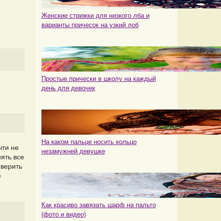
Женские стрижки для низкого лба и
варианты причесок на узкий лоб
Простые прически в школу на каждый
день для девочек
На каком пальце носить кольцо
чти не
незамужней девушке
ять все
 верить
е
Как красиво завязать шарф на пальто
(фото и видео)