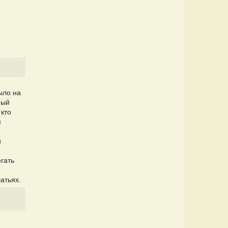
ыло на
ный
 кто
я
и
гать
атьях.