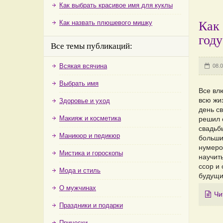
Как выбрать красивое имя для куклы
Как назвать плюшевого мишку
Как 
году
Все темы публикаций:
Всякая всячина
08.0
Выбрать имя
Все вл
всю жи
Здоровье и уход
день св
Макияж и косметика
решил 
свадьб
Маникюр и педикюр
больши
нумеро
Мистика и гороскопы
научить
ссор и 
Мода и стиль
будущи
О мужчинах
Чи
Праздники и подарки
Прически