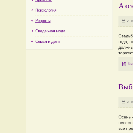
Акс
Психология
Рецепты
25.0
Свадебная мода
Свадьб
Семья и дети
года, н
должны
торжест
Чи
Выб
20.0
Осень 
невесты
все пре