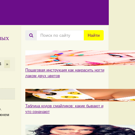
Поиск
Найти
ных
по
сайту
4
»
Пошаговая инструкция как накрасить ногти
лаком двух цветов
Таблица кодов смайликов: какие бывают и
.
что означают
ижнем