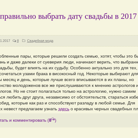
правильно выбрать дату свадьбы в 2017
1.2017
8
Свадебная мода
юбленные пары, которые решили создать семью, хотят, чтобы это б
знь и даже далеки от суеверия люди, начинают верить, что выбран
адьбы, будет влиять на их судьбу. Особенно актуально это для тех,
сочетаться узами брака в високосный год. Некоторые выбирают дл
ы месяц и день, которые лучше всего вписываются в их планы, но
нство молодоженов все же прислушиваются к мнению астрологов 
логов. Но не стоит полагаться только на астрологию, нужно самим
ся любить друг друга, независимо от обстоятельств, стараться избе
обид, которые как раз и способствуют разладу в любой семье. Для
х невест предлагаем узнать
здесь
о красивых черных свадебных пл
тать и комментировать
(
8
)