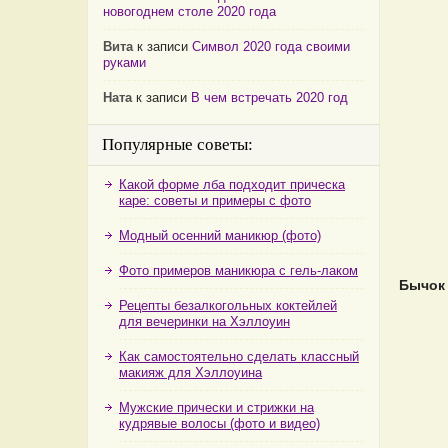
новогоднем столе 2020 года
Вита
к записи
Символ 2020 года своими
руками
Ната
к записи
В чем встречать 2020 год
Популярные советы:
Какой форме лба подходит прическа
каре: советы и примеры с фото
Модный осенний маникюр (фото)
Фото примеров маникюра с гель-лаком
Бычок 
Рецепты безалкогольных коктейлей
для вечеринки на Хэллоуин
Как самостоятельно сделать классный
макияж для Хэллоуина
Мужские прически и стрижки на
кудрявые волосы (фото и видео)