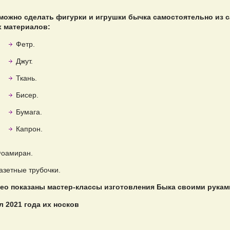
можно сделать фигурки и игрушки бычка самостоятельно из 
 материалов:
Фетр.
Джут.
Ткань.
Бисер.
Бумага.
Капрон.
оамиран.
азетные трубочки.
ео показаны мастер-классы изготовления Быка своими рукам
 2021 года их носков