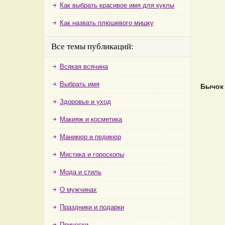
Как выбрать красивое имя для куклы
Как назвать плюшевого мишку
Все темы публикаций:
Всякая всячина
Выбрать имя
Бычок 
Здоровье и уход
Макияж и косметика
Маникюр и педикюр
Мистика и гороскопы
Мода и стиль
О мужчинах
Праздники и подарки
Прически