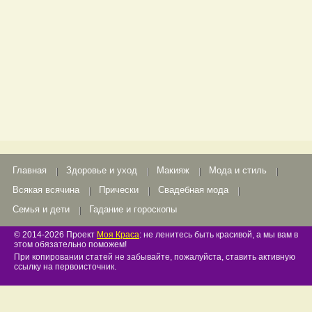
Главная
Здоровье и уход
Макияж
Мода и стиль
Всякая всячина
Прически
Свадебная мода
Семья и дети
Гадание и гороскопы
© 2014-2026 Проект
Моя Краса
: не ленитесь быть красивой, а мы вам в
этом обязательно поможем!
При копировании статей не забывайте, пожалуйста, ставить активную
ссылку на первоисточник.